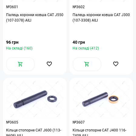
№3601
№3602
Палець коронки ковша САТ J550
Палець коронки ковша САТ J300
(107-3378) AILI
(107-3308) AILI
96 грн
40 грн
На складі (160)
На складі (412)
№3605
№3607
Кільце стопорне САТ J600 (113-
Кільце стопорне САТ J400 116-
9609) AILI
7409 AILI