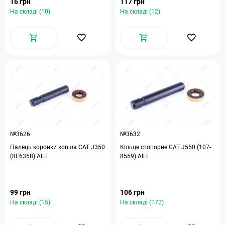
16 грн
117 грн
На складі (10)
На складі (12)
№3626
№3632
Палець коронки ковша САТ J350
Кільце стопорне САТ J550 (107-
(8E6358) AILI
8559) AILI
99 грн
106 грн
На складі (15)
На складі (172)