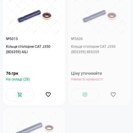
№5013
№3606
Кільце стопорне САТ J350
Кільце стопорне САТ J350
(8E6359) AILI
(8E6359) 8E6359
76 грн
Ціну уточнюйте
На складі (28)
Немає в наявності