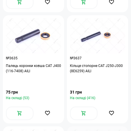
№3635
№3637
Палець коронки ковша САТ J400
Кільце стопорне САТ J250-J300
(116-7408) AILI
(8E6259) AILI
75 грн
31 грн
На складі (53)
На складі (416)