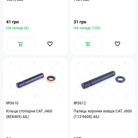
41 грн
31 грн
На складі (6)
На складі (100)
№3610
№3612
Кільце стопорне САТ J460
Палець коронки ковша САТ J600
(8E8469) AILI
(113-9608) AILI