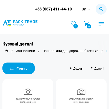
+38 (067) 411-44-10
UK
0
0
Кузовні деталі
/
Запчастини
/
Запчастини для дорожньої техніки
/
К
Фільтр
Дешеві
Дорогі