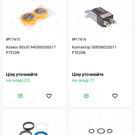
№17415
№17416
Колесо 80х30 940300300017
Контактор 508598520011
PTE20N
PTE20N
Ціну уточнюйте
Ціну уточнюйте
На складі (22)
На складі (7)