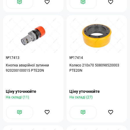
№17413
№17414
Кнопка аварійної зупинки
Колесо 210х70 508098520003
920200100015 PTE20N
PTE20N
Ціну уточнюйте
Ціну уточнюйте
На складі (11)
На складі (27)