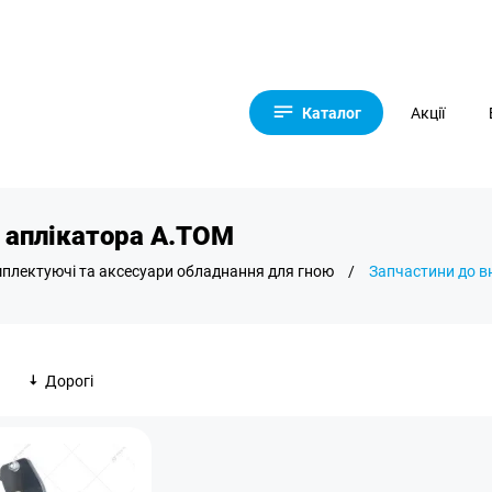
Каталог
Акції
 аплікатора А.ТОМ
плектуючі та аксесуари обладнання для гною
/
Запчастини до в
Дорогі