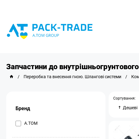
Запчастини до внутрішньогрунтового
/
Переробка та внесення гною. Шлангові системи
/
Ком
Сортування:
Дешеві
Бренд
A.TOM