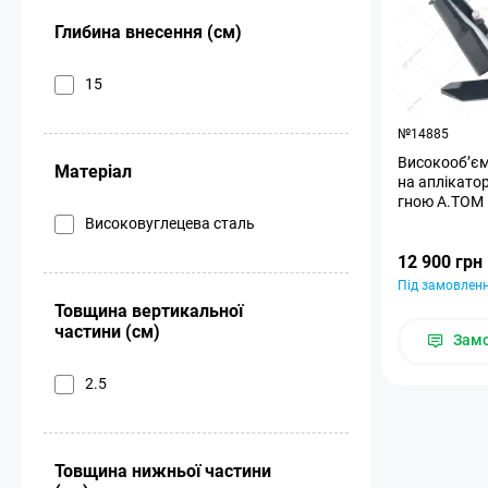
Глибина внесення (см)
15
№14885
Високооб’єм
Матеріал
на аплікато
гною A.TOM
Високовуглецева сталь
12 900 грн
Під замовлен
Товщина вертикальної
частини (см)
Зам
2.5
Товщина нижньої частини