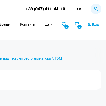
+38 (067) 411-44-10
UK
Бренди
Контакти
Ще
Вхід
0
0
нутрішньогрунтового аплікатора А.ТОМ