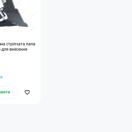
на стрілчата лапа
р для внесення
ня
овити