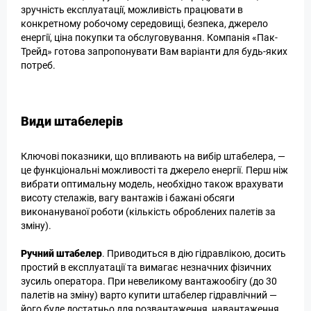
зручність експлуатації, можливість працювати в
конкретному робочому середовищі, безпека, джерело
енергії, ціна покупки та обслуговування. Компанія «Пак-
Трейд» готова запропонувати Вам варіанти для будь-яких
потреб.
Види штабелерів
Ключові показники, що впливають на вибір штабелера, —
це функціональні можливості та джерело енергії. Перш ніж
вибрати оптимальну модель, необхідно також врахувати
висоту стелажів, вагу вантажів і бажані обсяги
виконануваної роботи (кількість оброблених палетів за
зміну).
Ручний штабелер
. Приводиться в дію гідравлікою, досить
простий в експлуатації та вимагає незначних фізичних
зусиль оператора. При невеликому вантажообігу (до 30
палетів на зміну) варто купити штабелер гідравлічний —
його буде достатньо для розвантаження, навантаження,