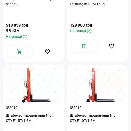
№5559
Leistunglift SPМ 1535
518 859 грн
129 900 грн
9 900 €
На складі (2)
На складі (1)
№8019
№8018
Штабелер гідравлічний Niuli
Штабелер гідравлічний Niuli
CTY.E1.5T/1.6M
CTY.E1.0T/1.6M