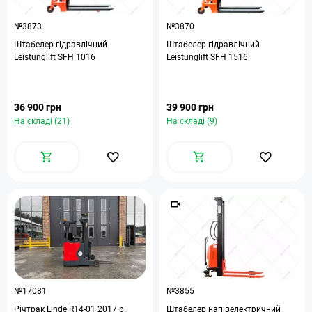
№3873
№3870
Штабелер гідравлічний
Штабелер гідравлічний
Leistunglift SFH 1016
Leistunglift SFH 1516
36 900 грн
39 900 грн
На складі (21)
На складі (9)
№17081
№3855
Річтрак Linde R14-01 2017 р.,
Штабелер напівелектричний