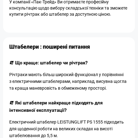
У компанії «Пак-Трейд» Ви отримаєте професійну
консультацію щодо вибору складської техніки та зможете
купити річтрак або штабелер за доступною ціною.
Штабелери : поширені питання
🧯 Що краще: штабелер чи річтрак?
Річтраки мають більш широкий функціонал у порівнянні
з електричними штабелерами, наприклад, висувна щогла
та краща маневровість в обмеженому просторі.
🧯 Які штабелери найкраще підходять для
інтенсивної експлуатації?
Електричний штабелер LEISTUNGLIFT PS 1555 підходить
для щоденної роботи на великих складах на висоті
штабелювання до 5,5 м.