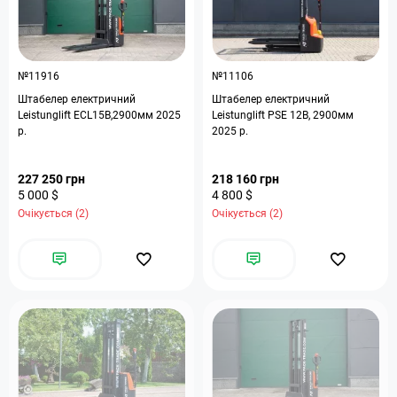
№11916
№11106
Штабелер електричний
Штабелер електричний
Leistunglift ECL15B,2900мм 2025
Leistunglift PSE 12B, 2900мм
р.
2025 р.
227 250 грн
218 160 грн
5 000 $
4 800 $
Очікується (2)
Очікується (2)