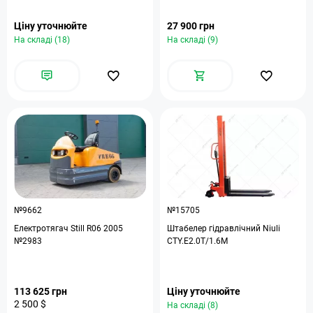
Ціну уточнюйте
27 900 грн
На складі (18)
На складі (9)
№9662
№15705
Електротягач Still R06 2005
Штабелер гідравлічний Niuli
№2983
CTY.E2.0T/1.6M
113 625 грн
Ціну уточнюйте
2 500 $
На складі (8)