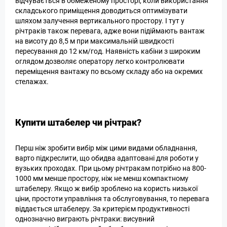
відчувається в обмеженому просторі, коли використання
складського приміщення доводиться оптимізувати
шляхом залучення вертикального простору. І тут у
річтраків також перевага, адже вони підіймають вантаж
на висоту до 8,5 м при максимальній швидкості
пересування до 12 км/год. Наявність кабіни з широким
оглядом дозволяє оператору легко контролювати
переміщення вантажу по всьому складу або на окремих
стелажах.
Купити штабелер чи річтрак?
Перш ніж зробити вибір між цими видами обладнання,
варто підкреслити, що обидва адаптовані для роботи у
вузьких проходах. При цьому річтракам потрібно на 800-
1000 мм менше простору, ніж не менш компактному
штабелеру. Якщо ж вибір зроблено на користь низької
ціни, простоти управління та обслуговування, то перевага
віддається штабелеру. За критерієм продуктивності
однозначно виграють річтраки: висувний