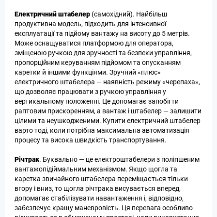
Електричний штабелер
(самохідний). Найбільш
продуктивна модель, підходить для інтенсивної
експлуатації та підйому вантажу на висоту до 5 метрів.
Може оснащуватися платформою для оператора,
зміщеною ручкою для зручності та безпеки управління,
пропорційним керуванням підйомом та опусканням
каретки й іншими функціями. Зручний «плюс»
електричного штабелера — наявність режиму «черепаха»,
що дозволяє працювати з ручкою управління у
вертикальному положенні. Це допомагає запобігти
раптовим прискоренням, а вантаж і штабелер — залишити
цілими та неушкодженими. Купити електричний штабелер
варто тоді, коли потрібна максимальна автоматизація
процесу та висока швидкість транспортування.
Річтрак
. Буквально — це електроштабелери з поліпшеним
вантажопідіймальним механізмом. Якщо щогла та
каретка звичайного штабелера переміщається тільки
вгору і вниз, то щогла річтрака висувається вперед,
допомагає стабілізувати навантаження і, відповідно,
забезпечує кращу маневровість. Ця перевага особливо