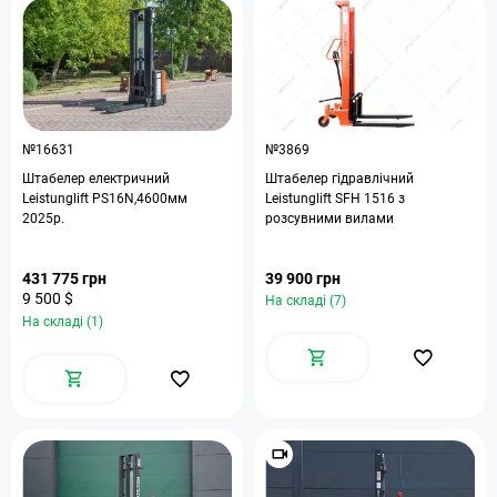
№16631
№3869
Штабелер електричний
Штабелер гідравлічний
Leistunglift PS16N,4600мм
Leistunglift SFH 1516 з
2025р.
розсувними вилами
431 775 грн
39 900 грн
9 500 $
На складі (7)
На складі (1)