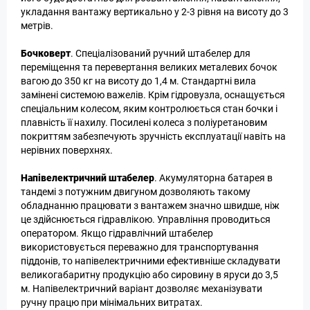
укладання вантажу вертикально у 2-3 рівня на висоту до 3
метрів.
Бочковерт
. Спеціалізований ручний штабелер для
переміщення та перевертання великих металевих бочок
вагою до 350 кг на висоту до 1,4 м. Стандартні вила
замінені системою важелів. Крім гідровузла, оснащується
спеціальним колесом, яким контролюється стан бочки і
плавність її нахилу. Посилені колеса з поліуретановим
покриттям забезпечують зручність експлуатації навіть на
нерівних поверхнях.
Напівелектричний штабелер
. Акумуляторна батарея в
тандемі з потужним двигуном дозволяють такому
обладнанню працювати з вантажем значно швидше, ніж
це здійснюється гідравлікою. Управління проводиться
оператором. Якщо гідравлічний штабелер
використовується переважно для транспортування
піддонів, то напівелектричними ефективніше складувати
великогабаритну продукцію або сировину в яруси до 3,5
м. Напівелектричний варіант дозволяє механізувати
ручну працю при мінімальних витратах.