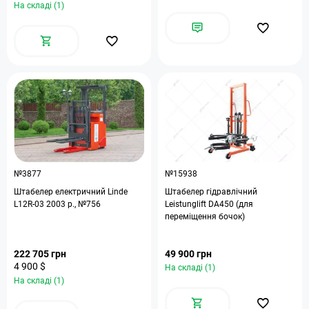
На складі (1)
№3877
№15938
Штабелер електричний Linde
Штабелер гідравлічний
L12R-03 2003 р., №756
Leistunglift DA450 (для
переміщення бочок)
222 705 грн
49 900 грн
4 900 $
На складі (1)
На складі (1)