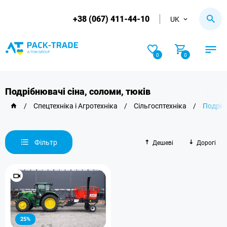
+38 (067) 411-44-10
UK
0
0
Подрібнювачі сіна, соломи, тюків
/
Спецтехніка і Агротехніка
/
Сільгосптехніка
/
Подрібн
Фільтр
Дешеві
Дорогі
25%