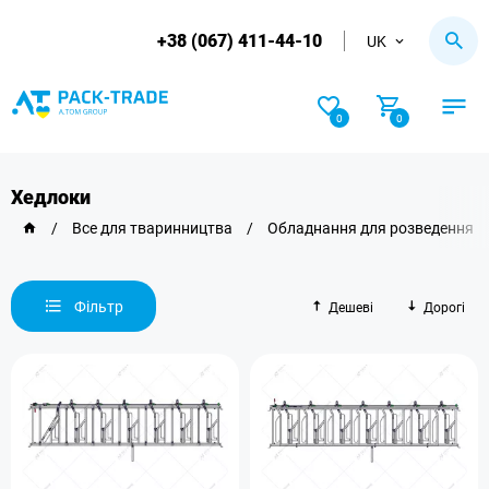
+38 (067) 411-44-10
UK
0
0
Хедлоки
/
Все для тваринництва
/
Обладнання для розведення 
Фільтр
Дешеві
Дорогі