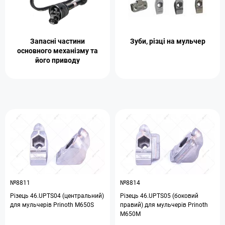
Зуби, різці на мульчер
Запасні частини
основного механізму та
його приводу
№8811
№8814
Різець 46.UPTS04 (центральний)
Різець 46.UPTS05 (боковий
для мульчерів Prinoth M650S
правий) для мульчерів Prinoth
M650M