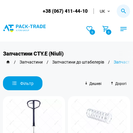
+38 (067) 411-44-10
UK
0
0
Запчастини CTY.E (Niuli)
/
Запчастини
/
Запчастини до штабелерів
/
Запчастин
Фільтр
Дешеві
Дорогі