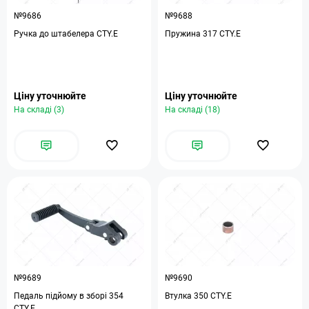
№9686
№9688
Ручка до штабелера CTY.E
Пружина 317 CTY.E
Ціну уточнюйте
Ціну уточнюйте
На складі (3)
На складі (18)
№9689
№9690
Педаль підйому в зборі 354
Втулка 350 CTY.E
CTY.E