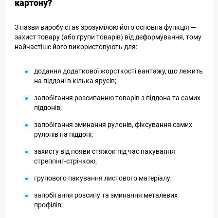
картону?
З назви виробу стає зрозумілою його основна функція —
захист товару (або групи товарів) від деформування, тому
найчастіше його використовують для:
додання додаткової жорсткості вантажу, що лежить
на піддоні в кілька ярусів;
запобігання розсипанню товарів з піддона та самих
піддонів;
запобігання зминання рулонів, фіксування самих
рулонів на піддоні;
захисту від появи стяжок під час пакування
стреппінг-стрічкою;
групового пакування листового матеріалу;
запобігання розсипу та зминання металевих
профілів;