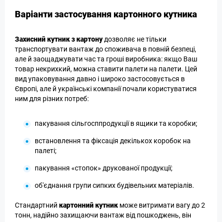
Варіанти застосування картонного кутника
Захисний кутник з картону
дозволяє не тільки
транспортувати вантаж до споживача в повній безпеці,
але й заощаджувати час та гроші виробника: якщо Ваш
товар некрихкий, можна ставити палети на палети. Цей
вид упаковування давно і широко застосовується в
Європі, але й українські компанії почали користуватися
ним для різних потреб:
пакування сільгосппродукції в ящики та коробки;
встановлення та фіксація декількох коробок на
палеті;
пакування «стопок» друкованої продукції;
об'єднання групи сипких будівельних матеріалів.
Стандартний
картонний кутник
може витримати вагу до 2
тонн, надійно захищаючи вантаж від пошкоджень, він