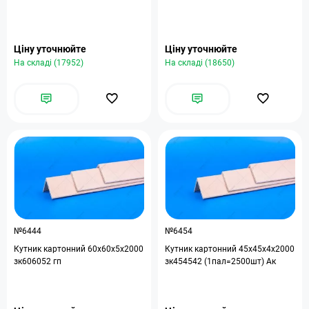
Ціну уточнюйте
Ціну уточнюйте
На складі (17952)
На складі (18650)
№6444
№6454
Кутник картонний 60x60x5x2000
Кутник картонний 45х45х4х2000
зк606052 гп
зк454542 (1пал=2500шт) Ак