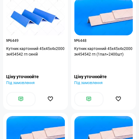
№6449
№6448
Кутник картонний 45x45x4x2000
Кутник картонний 45x45x4x2000
зк454542 гп синій
зк454542 гп (1пал=2400шт)
Ціну уточнюйте
Ціну уточнюйте
Під замовлення
Під замовлення