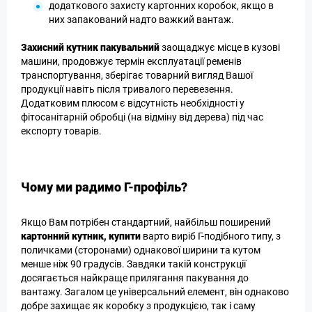
додаткового захисту картонних коробок, якщо в
них запакований надто важкий вантаж.
Захисний кутник пакувальний
заощаджує місце в кузові
машини, продовжує термін експлуатації ременів
транспортування, зберігає товарний вигляд Вашої
продукції навіть після тривалого перевезення.
Додатковим плюсом є відсутність необхідності у
фітосанітарній обробці (на відміну від дерева) під час
експорту товарів.
Чому ми радимо Г-профіль?
Якщо Вам потрібен стандартний, найбільш поширений
картонний кутник, купити
варто виріб Г-подібного типу, з
поличками (сторонами) однакової ширини та кутом
менше ніж 90 градусів. Завдяки такій конструкції
досягається найкраще прилягання пакування до
вантажу. Загалом це універсальний елемент, він однаково
добре захищає як коробку з продукцією, так і саму