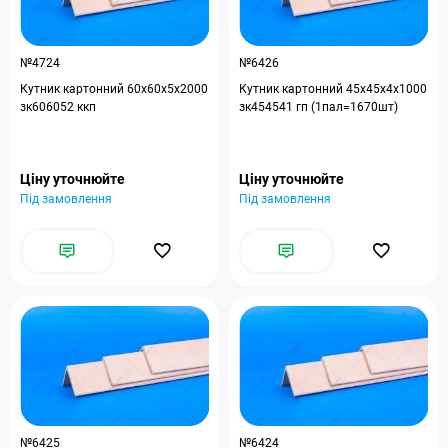
№4724
№6426
Кутник картонний 60x60x5x2000
Кутник картонний 45x45x4x1000
зк606052 ккп
зк454541 гп (1пал=1670шт)
Ціну уточнюйте
Ціну уточнюйте
Під замовлення
Під замовлення
№6425
№6424