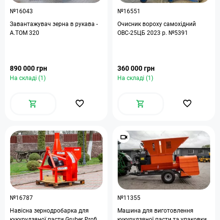
№16043
№16551
Завантажувач зерна в рукава -
Очисник вороху самохідний
А.ТОМ 320
ОВС-25ЦБ 2023 р. №5391
890 000 грн
360 000 грн
На складі (1)
На складі (1)
№16787
№11355
Навісна зернодробарка для
Машина для виготовлення
кукурудзяної пасти Gruber Profi
кукурудзяної пасти та упаковки