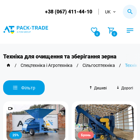
+38 (067) 411-44-10
UK
0
0
Техніка для очищення та зберігання зерна
/
Спецтехніка і Агротехніка
/
Сільгосптехніка
/
Технік
Фільтр
Дешеві
Дорогі
25%
Бронь