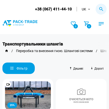
+38 (067) 411-44-10
UK
0
0
Транспортувальники шлангів
/
Переробка та внесення гною. Шлангові системи
/
Шлан
Фільтр
Дешеві
Дорогі
25%