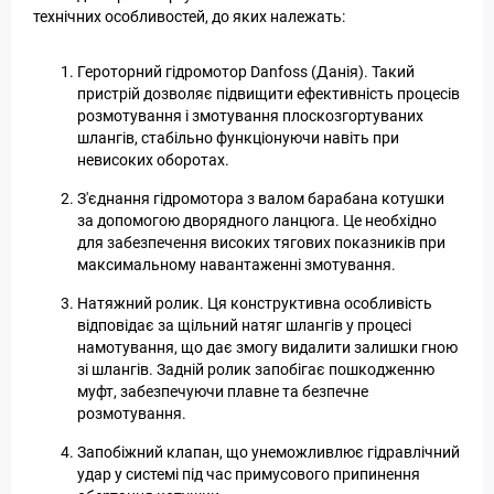
технічних особливостей, до яких належать:
Героторний гідромотор Danfoss (Данія). Такий
пристрій дозволяє підвищити ефективність процесів
розмотування і змотування плоскозгортуваних
шлангів, стабільно функціонуючи навіть при
невисоких оборотах.
З'єднання гідромотора з валом барабана котушки
за допомогою дворядного ланцюга. Це необхідно
для забезпечення високих тягових показників при
максимальному навантаженні змотування.
Натяжний ролик. Ця конструктивна особливість
відповідає за щільний натяг шлангів у процесі
намотування, що дає змогу видалити залишки гною
зі шлангів. Задній ролик запобігає пошкодженню
муфт, забезпечуючи плавне та безпечне
розмотування.
Запобіжний клапан, що унеможливлює гідравлічний
удар у системі під час примусового припинення