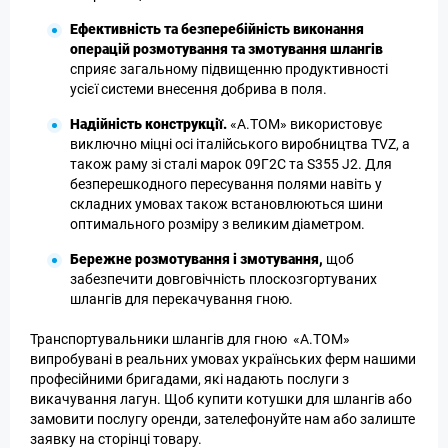
Ефективність та безперебійність виконання
операцій розмотування та змотування шлангів
сприяє загальному підвищенню продуктивності
усієї системи внесення добрива в поля.
Надійність конструкції.
«А.ТОМ» використовує
виключно міцні осі італійського виробництва TVZ, а
також раму зі сталі марок 09Г2С та S355 J2. Для
безперешкодного пересування полями навіть у
складних умовах також встановлюються шини
оптимального розміру з великим діаметром.
Бережне розмотування і змотування,
щоб
забезпечити довговічність плоскозгортуваних
шлангів для перекачування гною.
Транспортувальники шлангів для гною
«А.ТОМ»
випробувані в реальних умовах українських ферм нашими
професійними бригадами, які надають послуги з
викачування лагун. Щоб купити котушки для шлангів або
замовити послугу оренди, зателефонуйте нам або залиште
заявку на сторінці товару.