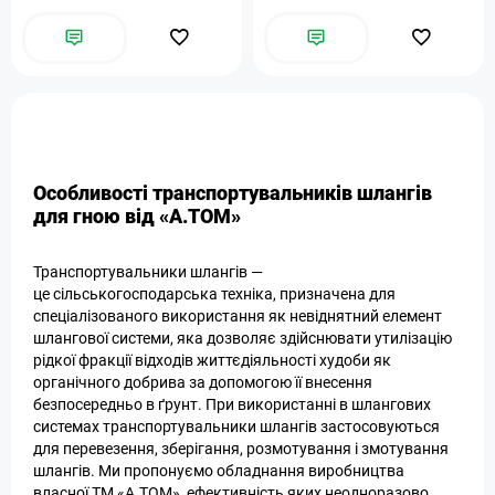
Особливості транспортувальників шлангів
для гною від «А.ТОМ»
Транспортувальники шлангів —
це сільськогосподарська техніка, призначена для
спеціалізованого використання як невіднятний елемент
шлангової системи, яка дозволяє здійснювати утилізацію
рідкої фракції відходів життєдіяльності худоби як
органічного добрива за допомогою її внесення
безпосередньо в ґрунт. При використанні в шлангових
системах транспортувальники шлангів застосовуються
для перевезення, зберігання, розмотування і змотування
шлангів. Ми пропонуємо обладнання виробництва
власної ТМ «А.ТОМ», ефективність яких неодноразово