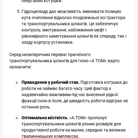
обертання котушки.
Гідроциліндр дає можливість змінювати позицію
кута зчеплення відносно поздовжньої осі трактора
та транспортувальника шлангів. Це забезпечує
контроль змотування, наближення муфт і
рівномірного намотування шлангів як спереду, так і
ззаду корпусу установки.
Серед незаперечних переваг причіпного
транспортувальника шлангів для гною «А.ТОМ» варто
зазначити:
Приведення у робочий стан.
Підготовка котушки до
роботи не займає багато часу. Цей фактор є
надзвичайно важливим під час внесення рідкої
фракції гною в поля, де швидкість роботи відіграє не
останню роль.
Оптимальна місткість.
«А.ТОМ» пропонує
транспортувальники шлангів різних розмірів для
продуктивної роботи на малих, середніх та великих
тваринницьких комплексах.