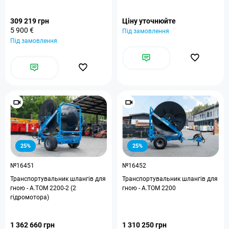
309 219 грн
Ціну уточнюйте
5 900 €
Під замовлення
Під замовлення
25%
25%
№16451
№16452
Транспортувальник шлангів для
Транспортувальник шлангів для
гною - A.TOM 2200-2 (2
гною - A.TOM 2200
гідромотора)
1 362 660 грн
1 310 250 грн