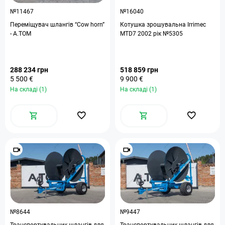
№11467
№16040
Переміщувач шлангів “Cow horn”
Котушка зрошувальна Irrimec
- А.ТОМ
MTD7 2002 рік №5305
288 234 грн
518 859 грн
5 500 €
9 900 €
На складі (1)
На складі (1)
№8644
№9447