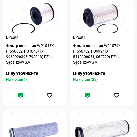
№3480
№3481
Фільтр паливний WP1545X
Фільтр паливний WP1570X
(P550632, PU1046/1X,
(P550762, PU999/1X,
9060920305, 798318) PZL
5410900051, 068709) PZL
Sędziszów S.A.
Sędziszów S.A.
Ціну уточнюйте
Ціну уточнюйте
На складі (7)
На складі (25)