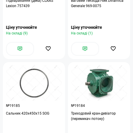
Підбарабання (дека) CLAAS
Ваговий тензодатчик Dinamica
Lexion 757439
Generale 969-0075
Ціну уточнюйте
Ціну уточнюйте
На складі (9)
На складі (1)
№19185
№19184
Сальник 420х450х15 SOG
Триходовий кран-девіатор
(перемикач потоку)