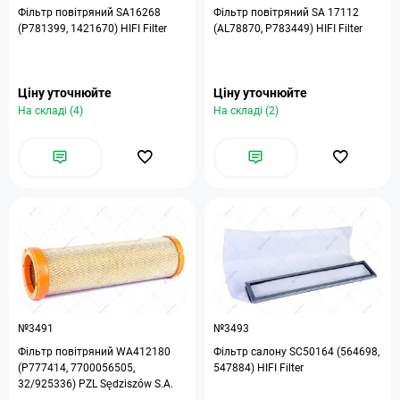
Фільтр повітряний SA16268
Фільтр повітряний SА 17112
(P781399, 1421670) HIFI Filter
(AL78870, P783449) HIFI Filter
Ціну уточнюйте
Ціну уточнюйте
На складі (4)
На складі (2)
№3491
№3493
Фільтр повітряний WA412180
Фільтр салону SC50164 (564698,
(P777414, 7700056505,
547884) HIFI Filter
32/925336) PZL Sędziszów S.A.