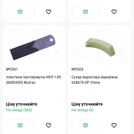
№3501
№3503
пластина протиріжуча НКЛ 1,95
Сухар варіатора барабана
(0600300) Волгас
628676.0P China
Ціну уточнюйте
Ціну уточнюйте
На складі (368)
На складі (6)