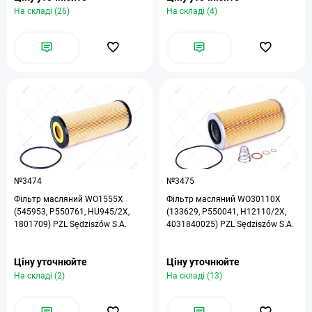
На складі (26)
На складі (4)
№3474
№3475
Фільтр масляний WO1555X
Фільтр масляний WO30110X
(545953, P550761, HU945/2X,
(133629, P550041, H12110/2X,
1801709) PZL Sędziszów S.A.
4031840025) PZL Sędziszów S.A.
Ціну уточнюйте
Ціну уточнюйте
На складі (2)
На складі (13)