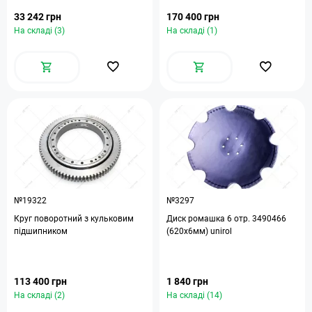
33 242 грн
170 400 грн
На складі (3)
На складі (1)
№19322
№3297
Круг поворотний з кульковим
Диск ромашка 6 отр. 3490466
підшипником
(620х6мм) unirol
113 400 грн
1 840 грн
На складі (2)
На складі (14)