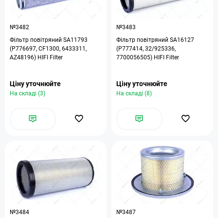
№3482
№3483
Фільтр повітряний SA11793
Фільтр повітряний SA16127
(P776697, CF1300, 6433311,
(P777414, 32/925336,
AZ48196) HIFI Filter
7700056505) HIFI Filter
Ціну уточнюйте
Ціну уточнюйте
На складі (3)
На складі (8)
№3484
№3487