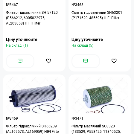
№3467
№3468
Фільтр гідравлічний SH 57120
Фільтр гідравлічний SH63201
(P566212, 6005022975,
(P171620, 485695) HIFI Filter
AL203058) HIFI Filter
Ціну уточнюйте
Ціну уточнюйте
На складі (1)
На складі (5)
№3469
№3471
Фільтр гідравлічний SH66209
Фільтр масляний SO3320
(AL169573, AL169059) HIFI Filter
(133529, P558425, 11840525,