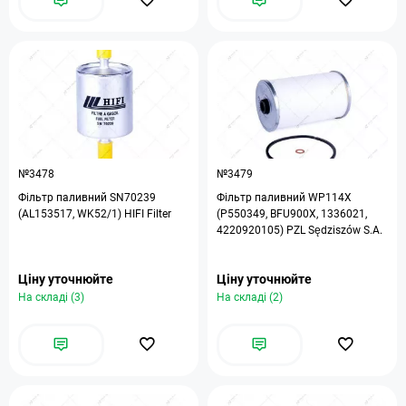
№3478
№3479
Фільтр паливний SN70239
Фільтр паливний WP114X
(AL153517, WK52/1) HIFI Filter
(P550349, BFU900X, 1336021,
4220920105) PZL Sędziszów S.A.
Ціну уточнюйте
Ціну уточнюйте
На складі (3)
На складі (2)