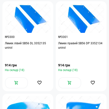
№3300
№3301
Лемех лівий SB56 DL 3352135
Лемех правий SB56 DP 3352134
unirol
unirol
914 грн
914 грн
На складі (18)
На складі (18)