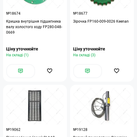
№18674
№18677
Кришка внутрішня підшипника
Зірочка FP160-009-0026 Keenan
валу холостого ходу FP280-048-
0669
Ціну уточнюйте
Ціну уточнюйте
На складі (1)
На складі (3)
№19062
№19128