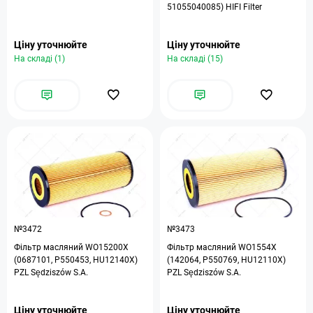
51055040085) HIFI Filter
Ціну уточнюйте
Ціну уточнюйте
На складі (1)
На складі (15)
№3472
№3473
Фільтр масляний WO15200X
Фільтр масляний WO1554X
(0687101, P550453, HU12140X)
(142064, P550769, HU12110X)
PZL Sędziszów S.A.
PZL Sędziszów S.A.
Ціну уточнюйте
Ціну уточнюйте