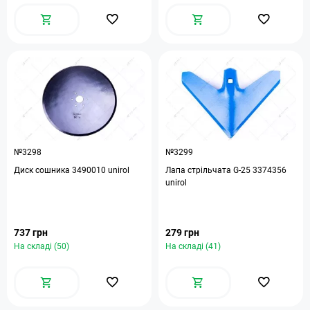
№3298
№3299
Диск сошника 3490010 unirol
Лапа стрільчата G-25 3374356
unirol
737 грн
279 грн
На складі (50)
На складі (41)