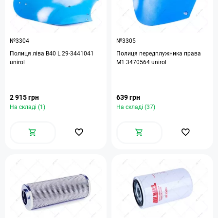
№3304
№3305
Полиця ліва B40 L 29-3441041
Полиця передплужника права
unirol
М1 3470564 unirol
2 915 грн
639 грн
На складі (1)
На складі (37)