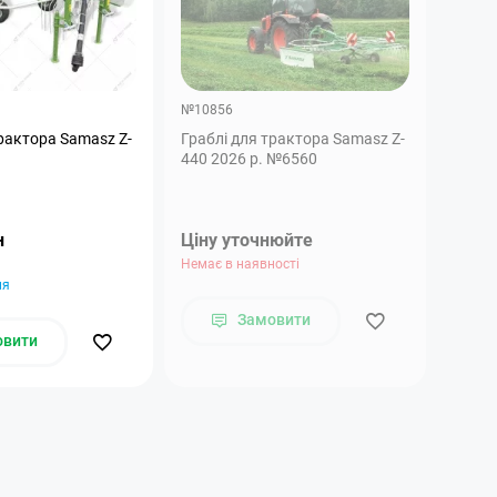
№10856
трактора Samasz Z-
Граблі для трактора Samasz Z-
440 2026 р. №6560
н
Ціну уточнюйте
Немає в наявності
ня
Замовити
овити