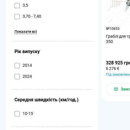
3,5
3,70 - 7,40
№10853
Показати всі
Граблі для 
350
Рік випуску
328 925 гр
2014
6 276 €
Під замовлен
2024
Зам
Середня швидкість (км/год.)
10-15