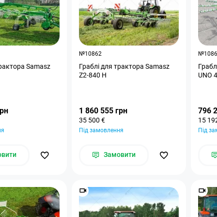
№10862
№108
трактора Samasz
Граблі для трактора Samasz
Грабл
Z2-840 H
UNO 
грн
1 860 555 грн
796 
35 500 €
15 19
ня
Під замовлення
Під з
овити
Замовити