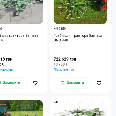
60
№10859
і для трактора Samasz
Граблі для трактора Samasz
470
UNO 440
213 грн
722 629 грн
2 €
13 788 €
амовлення
Під замовлення
Замовити
Замовити