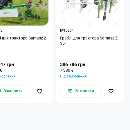
55
№10854
і для трактора Samasz Z-
Граблі для трактора Samasz Z-
351
847 грн
386 786 грн
 €
7 380 €
амовлення
Під замовлення
Замовити
Замовити