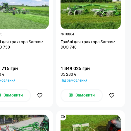
65
№10864
і для трактора Samasz
Граблі для трактора Samasz
O 730
DUO 740
 715 грн
1 849 025 грн
0 €
35 280 €
амовлення
Під замовлення
Замовити
Замовити