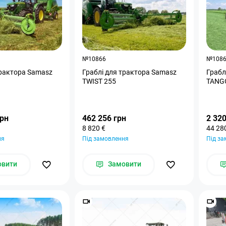
№10866
№108
трактора Samasz
Граблі для трактора Samasz
Грабл
TWIST 255
TANG
грн
462 256 грн
2 320
8 820 €
44 28
ня
Під замовлення
Під з
овити
Замовити