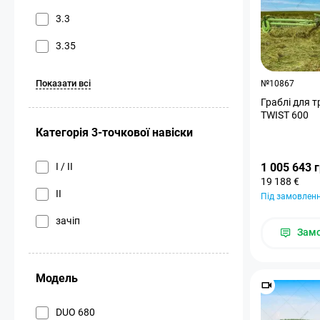
3.3
3.35
Показати всі
№10867
Граблі для 
TWIST 600
Категорія 3-точкової навіски
I / II
1 005 643 
19 188 €
II
Під замовлен
зачіп
Зам
Модель
DUO 680