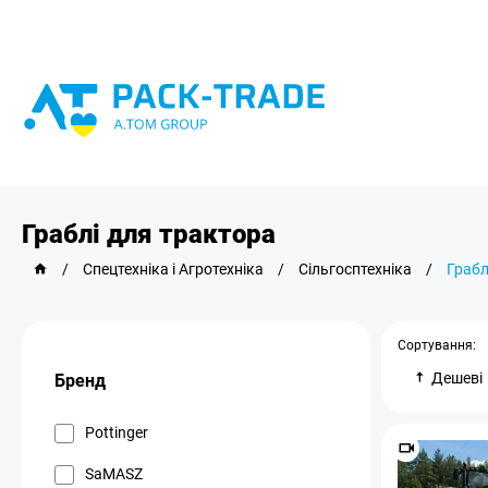
Граблі для трактора
/
Спецтехніка і Агротехніка
/
Сільгосптехніка
/
Грабл
Сортування:
Дешеві
Бренд
Pottinger
SaMASZ