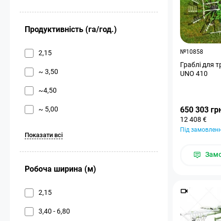
Продуктивність (га/год.)
№10858
2,15
Граблі для 
~ 3,50
UNO 410
~4,50
~ 5,00
650 303 гр
12 408 €
Під замовлен
Показати всі
Зам
Робоча ширина (м)
2,15
3,40 - 6,80