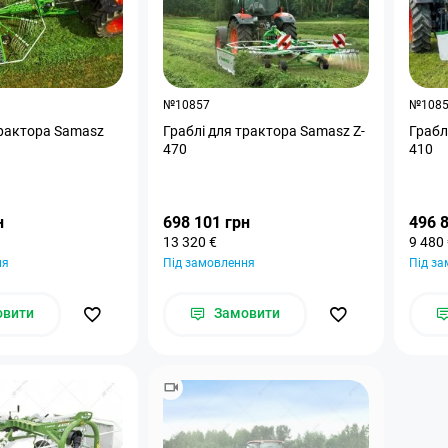
№10857
№108
трактора Samasz
Граблі для трактора Samasz Z-
Грабл
470
410
н
698 101 грн
496 
13 320 €
9 480
ня
Під замовлення
Під з
овити
Замовити