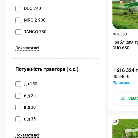
DUO 740
MRG 2-900
TANGO 730
№10863
Граблі для 
DUO 680
Показати всі
Потужність трактора (к.с.)
1 616 324 
30 840 €
Під замовлен
до 150
від 25
Зам
від 30
від 35
Показати всі