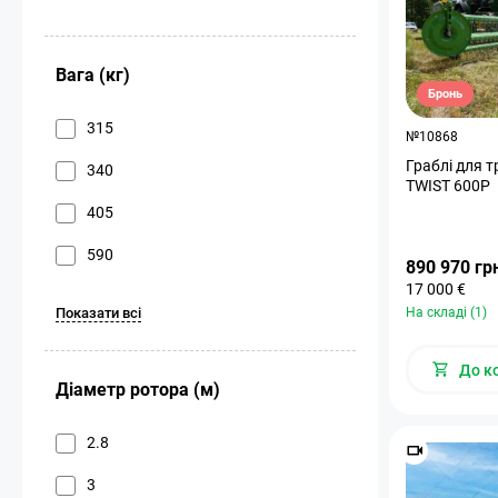
Вага (кг)
Бронь
315
№10868
Граблі для 
340
TWIST 600P
405
590
890 970 гр
17 000 €
Показати всі
На складі (1)
До к
Діаметр ротора (м)
2.8
3