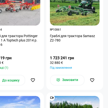
54
№10861
і для трактора Pottinger
Граблі для трактора Samasz
1 A Toptech plus 2014 р.
Z2-780
16
319 грн
1 723 241 грн
0 €
32 880 €
аді (1)
Під замовлення
Замовити
До кошику