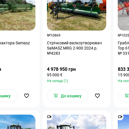
№10869
№103
трактора Samasz
Стрічковий валкоутворювач
Грабл
SaMASZ MRG 2-900 2024 р.
Top 61
№4283
№ 33
н
4 978 950 грн
833 
95 000 €
15 90
На складі (1)
На скл
ошику
До кошику