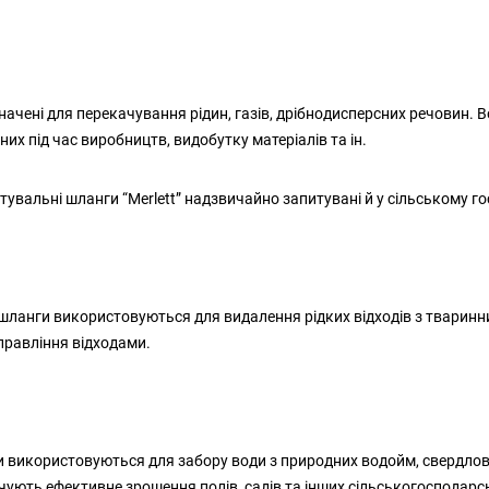
значені для перекачування рідин, газів, дрібнодисперсних речовин
ених під час виробництв, видобутку матеріалів та ін.
вальні шланги “Merlett” надзвичайно запитувані й у сільському го
 шланги використовуються для видалення рідких відходів з тваринн
правління відходами.
и використовуються для забору води з природних водойм, свердловин
чують ефективне зрошення полів, садів та інших сільськогосподарсь