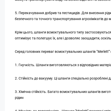
5. Перекачування добрив та пестицидів. Для внесення рідк
безпечного та точного транспортування агрохімікатів до м
Крім цього, шланги всмоктувального типу застосовуються в
оптимізує та полегшує їх, але і дозволяє заощадити, оскі
Серед головних переваг всмоктувальних шлангів “Merlett”
1. Гнучкість. Шланги виготовляються з відповідних матер
2. Стійкість до вакууму. Ці шланги спеціально розроблені
3. Хімічна стійкість. Багато всмоктувальних шлангів виго
рідин
4. Міцність та довговічність. Шланги “Merlett” посилені 