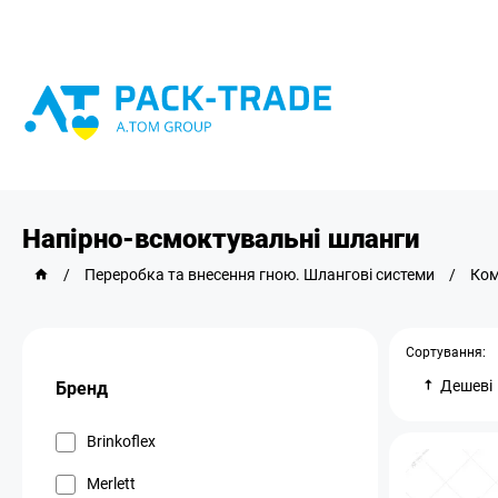
Напірно-всмоктувальні шланги
/
Переробка та внесення гною. Шлангові системи
/
Ком
Сортування:
Дешеві
Бренд
Brinkoflex
Merlett