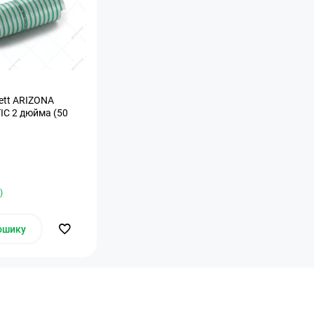
ett ARIZONA
C 2 дюйма (50
)
ошику