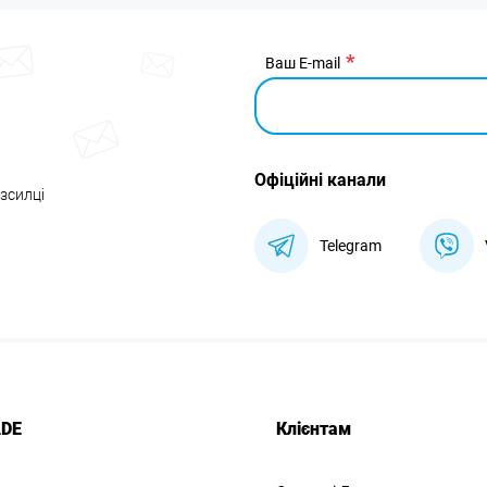
Ваш E-mail
Офіційні канали
озсилці
Telegram
ADE
Клієнтам