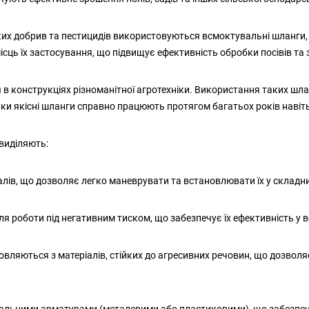
их добрив та пестицидів використовуються всмоктувальні шланги, ст
ісць їх застосування, що підвищує ефективність обробки посівів т
 конструкціях різноманітної агротехніки. Використання таких шлан
льки якісні шланги справно працюють протягом багатьох років навіт
 виділяють:
іалів, що дозволяє легко маневрувати та встановлювати їх у складн
 для роботи під негативним тиском, що забезпечує їх ефективність у
товляються з матеріалів, стійких до агресивних речовин, що дозволя
спіральними арматурами (металевими або пластиковими), що забезпеч