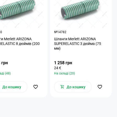
80
№14782
и Merlett ARIZONA
Шланги Merlett ARIZONA
ELASTIC 8 дюймів (200
SUPERELASTIC 3 дюйма (75
мм)
 грн
1 258 грн
24 €
аді (48)
На складі (20)
До кошику
До кошику