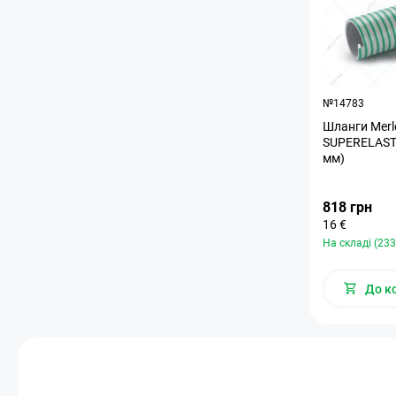
№14783
Шланги Merl
SUPERELASTI
мм)
818 грн
16 €
На складі (233
До к