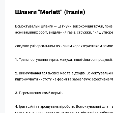
Шланги "Merlett” (Італія)
Всмоктувальні шланги — це гнучкі високоміцні труби, при
асенізаційних робіт, видалення газів, стружки, пилу, утвор
Завдяки універсальним технічним характеристикам всмокту
1. Транспортування зерна, макухи, іншої сільгосппродукції.
2. Викачування грязьових мас та відходів. Всмоктувальні
підтримувати чистоту на фермі та забезпечує ефективне у
3. Переміщення комбікормів.
4. Іригаційні та зрошувальні роботи. Всмоктувальні шланг
можуть транспортувати воду на великі відстані та забезпе