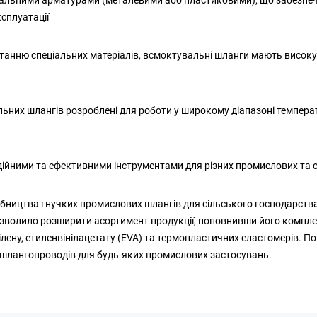
сплуатації
станню спеціальних матеріалів, всмоктувальні шланги мають високу
альних шлангів розроблені для роботи у широкому діапазоні темпера
надійними та ефективними інструментами для різних промислових та
иробництва гнучких промислових шлангів для сільського господарства, 
l дозволило розширити асортимент продукції, поповнивши його комп
ілену, етиленвінілацетату (EVA) та термопластичних еластомерів. Пон
а шлангопроводів для будь-яких промислових застосувань.