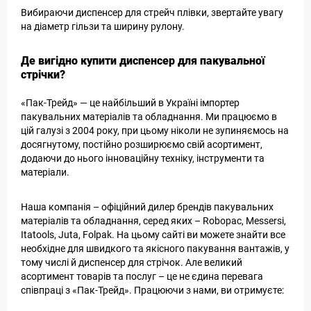
Вибираючи диспенсер для стрейч плівки, звертайте увагу
на діаметр гільзи та ширину рулону.
Де вигідно купити диспенсер для пакувальної
стрічки?
«Пак-Трейд» — це найбільший в Україні імпортер
пакувальних матеріалів та обладнання. Ми працюємо в
цій галузі з 2004 року, при цьому ніколи не зупиняємось на
досягнутому, постійно розширюємо свій асортимент,
додаючи до нього інноваційну техніку, інструменти та
матеріали.
Наша компанія – офіційний дилер брендів пакувальних
матеріалів та обладнання, серед яких – Robopac, Messersi,
Itatools, Juta, Folpak. На цьому сайті ви можете знайти все
необхідне для швидкого та якісного пакування вантажів, у
тому числі й диспенсер для стрічок. Але великий
асортимент товарів та послуг – це не єдина перевага
співпраці з «Пак-Трейд». Працюючи з нами, ви отримуєте: