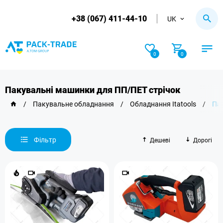
+38 (067) 411-44-10
UK
0
0
Пакувальні машинки для ПП/ПЕТ стрічок
/
Пакувальне обладнання
/
Обладнання Itatools
/
Па
Фільтр
Дешеві
Дорогі