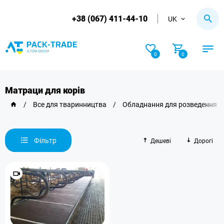
+38 (067) 411-44-10
UK
0
0
Матраци для корів
/
Все для тваринництва
/
Обладнання для розведення 
Фільтр
Дешеві
Дорогі