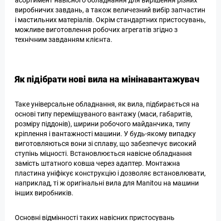
асортимент навісного обладнання для вирішення різних
виробничих завдань, а також величезний вибір запчастин
і мастильних матеріалів. Окрім стандартних пристосувань,
можливе виготовлення робочих агрегатів згідно з
технічним завданням клієнта.
Як підібрати нові вила на мінінавантажувач
Таке універсальне обладнання, як вила, підбирається на
основі типу переміщуваного вантажу (маси, габаритів,
розміру піддонів), ширини робочого майданчика, типу
кріплення і вантажності машини. У будь-якому випадку
виготовляються вони зі сплаву, що забезпечує високий
ступінь міцності. Встановлюється навісне обладнання
замість штатного ковша через адаптер. Монтажна
пластина уніфікує конструкцію і дозволяє встановлювати,
наприклад, ті ж оригінальні вила для Manitou на машини
інших виробників.
Основні відмінності таких навісних пристосувань