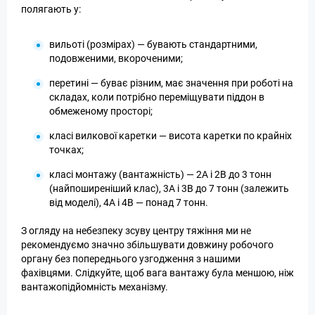
полягають у:
вильоті (розмірах) — бувають стандартними,
подовженими, вкороченими;
перетині — буває різним, має значення при роботі на
складах, коли потрібно переміщувати піддон в
обмеженому просторі;
класі вилкової каретки — висота каретки по крайніх
точках;
класі монтажу (вантажність) — 2А і 2В до 3 тонн
(найпоширеніший клас), 3А і 3В до 7 тонн (залежить
від моделі), 4А і 4В — понад 7 тонн.
З огляду на небезпеку зсуву центру тяжіння ми не
рекомендуємо значно збільшувати довжину робочого
органу без попереднього узгодження з нашими
фахівцями. Слідкуйте, щоб вага вантажу була меншою, ніж
вантажопідйомність механізму.