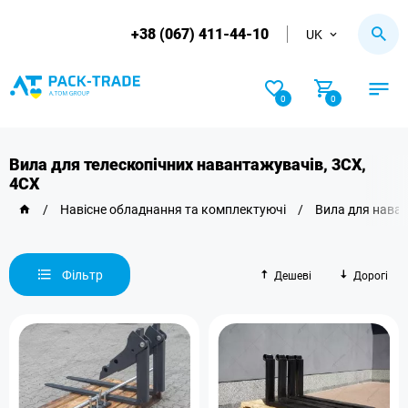
+38 (067) 411-44-10
UK
0
0
Вила для телескопічних навантажувачів, 3СХ,
4СХ
/
Навісне обладнання та комплектуючі
/
Вила для нава
Фільтр
Дешеві
Дорогі