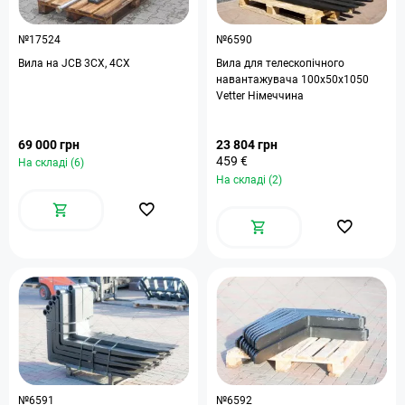
№17524
№6590
Вила на JCB 3CX, 4CX
Вила для телескопічного
навантажувача 100х50х1050
Vetter Німеччина
69 000 грн
23 804 грн
459 €
На складі (6)
На складі (2)
№6591
№6592