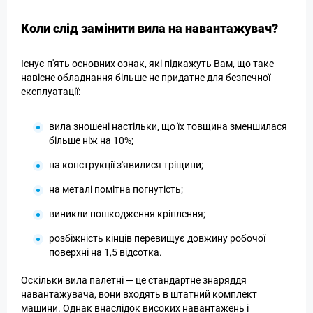
Коли слід замінити вила на навантажувач?
Існує п'ять основних ознак, які підкажуть Вам, що таке
навісне обладнання більше не придатне для безпечної
експлуатації:
вила зношені настільки, що їх товщина зменшилася
більше ніж на 10%;
на конструкції з'явилися тріщини;
на металі помітна погнутість;
виникли пошкодження кріплення;
розбіжність кінців перевищує довжину робочої
поверхні на 1,5 відсотка.
Оскільки вила палетні — це стандартне знаряддя
навантажувача, вони входять в штатний комплект
машини. Однак внаслідок високих навантажень і