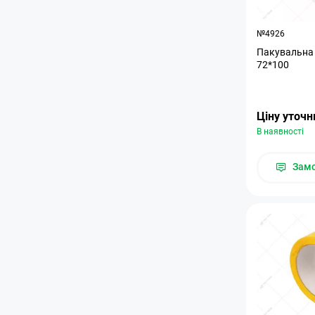
№4926
Пакувальна 
72*100
Ціну уточ
В наявності
Зам