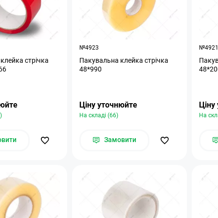
№4923
№492
клейка стрічка
Пакувальна клейка стрічка
Пакув
66
48*990
48*20
нюйте
Ціну уточнюйте
Ціну
)
На складі (66)
На скл
овити
Замовити