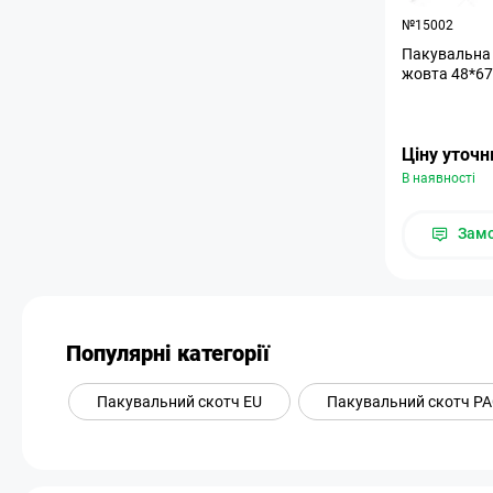
№15002
Пакувальна 
жовта 48*67
Ціну уточ
В наявності
Зам
Популярні категорії
Пакувальний скотч EU
Пакувальний скотч P