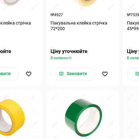
№4927
№753
клейка стрічка
Пакувальна клейка стрічка
Пакув
72*200
45*99
нюйте
Ціну уточнюйте
Ціну
В наявності
В наяв
овити
Замовити