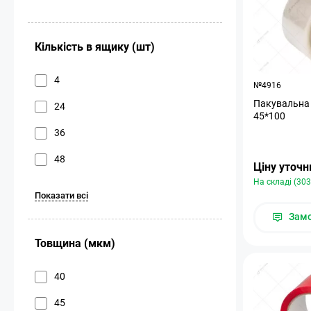
Кількість в ящику (шт)
4
№4916
Пакувальна 
24
45*100
36
48
Ціну уточ
На складі (303
Показати всі
Зам
Товщина (мкм)
40
45