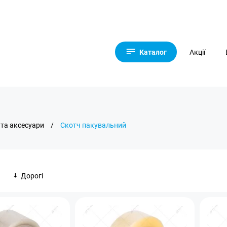
Каталог
Акції
 та аксесуари
/
Скотч пакувальний
Дорогі