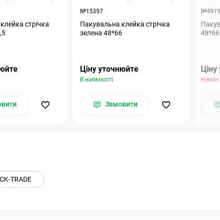
№15397
№491
клейка стрічка
Пакувальна клейка стрічка
Пакув
,5
зелена 48*66
48*66
нюйте
Ціну уточнюйте
Ціну
В наявності
Немає 
овити
Замовити
ACK-TRADE