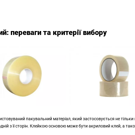
ий: переваги та критерії вибору
стовуваний пакувальний матеріал, який застосовується не тільки в р
дній з її сторін. Клейкою основою може бути акриловий клей, а та