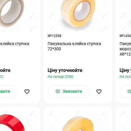
№15398
№149
клейка стрічка
Пакувальна клейка стрічка
Пакув
72*300
мороз
48*12
нюйте
Ціну уточнюйте
Ціну
2)
На складі (358)
На скл
овити
Замовити