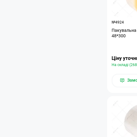
№4924
Пакувальна 
48*300
Ціну уточ
На складі (268
Зам