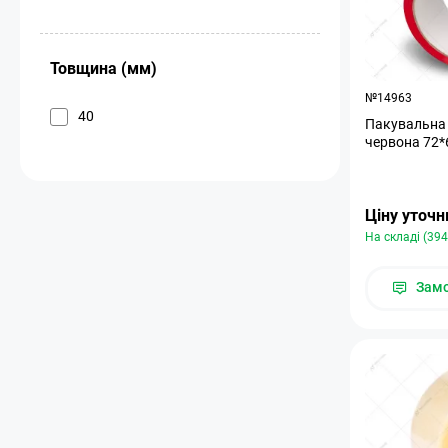
Товщина (мм)
№14963
40
Пакувальна 
червона 72*
Ціну уточ
На складі (394
Зам