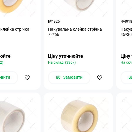
№4925
№491
клейка стрічка
Пакувальна клейка стрічка
Пакув
72*66
45*30
нюйте
Ціну уточнюйте
Ціну
2)
На складі (3367)
На скл
овити
Замовити