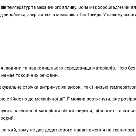
ів температур та механічного впливу. Вона має хороші адгезійні вла
д виробника, звертайтеся в компанію «Пак-Трейд». У нашому асорти
ля людини та навколишнього середовища матеріалів. Нею без 
ви немає токсичних речовин.
кувальна стрічка витримує як високі, так і низькі температури
ю стійкістю до механічної дії. Її можна розтягнути, але розір
ють пакувальні матеріали різної ширини, щільності та кольор
озорий.
н легкий, тому не дає додаткового навантаження на транспорт