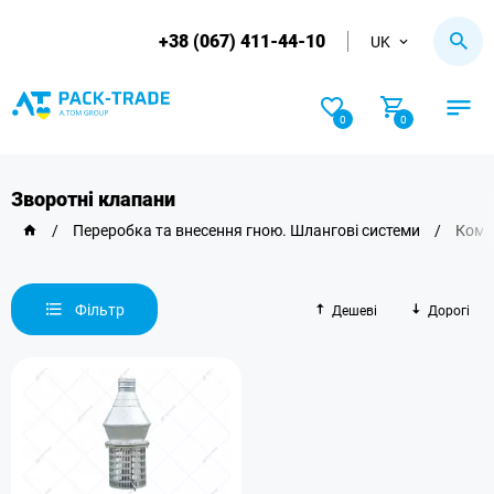
+38 (067) 411-44-10
UK
0
0
Зворотні клапани
/
Переробка та внесення гною. Шлангові системи
/
Комп
Фільтр
Дешеві
Дорогі