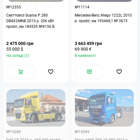
№12355
№11114
Сміттєвоз Scania P 280
Mercedes-Benz Atego 1222L 2010
DB4X2MNB 2015 р. 206 кВт.
р. пробіг, км 193468,1 № 3673
пробіг, км 184535 №4156 B
2 475 000 грн
3 663 459 грн
55 000 $
69 900 €
На складі (1)
В наявності
№15289
№15399