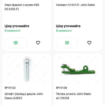
Євро фаркоп з кулею К80
Сегмент H163131 John Deere
05.6330.51
Ціну уточнюйте
Ціну уточнюйте
В наявності
В наявності
№19102
№19108
Штифт (палець) дишла John
Тягова штанга John Deere
Deere L63825
AL159328