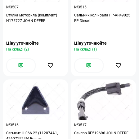
№3507
№3515
Втулка мотовила (комплект)
Сальник колінвала FP-AR49025
H175727 JOHN DEERE
FP Diesel
Ціну уточнюйте
Ціну уточнюйте
На складі (2)
На складі (1)
№3516
№3517
Сегмент Н.066.22 (112074А1,
Сенсор RE519696 JOHN DEERE
4260715246) Волгас