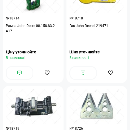
№18714
№18718
Рамка John Deere 00.158.83.2-
Гак John Deere L219471
A17
Ціну уточнюйте
Ціну уточнюйте
В наявності
В наявності
№18719
№18726