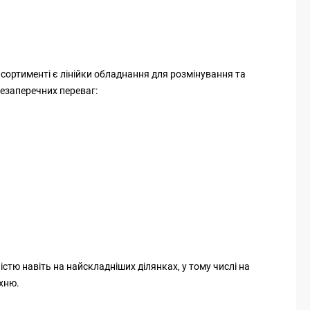
 асортименті є лінійки обладнання для розмінування та
незаперечних переваг:
тю навіть на найскладніших ділянках, у тому числі на
рхню.