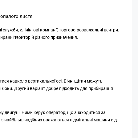
 опалого листя.
лужби, клінінгові компанії, торгово-розважальні центри.
иранні територій різного призначення.
ися навколо вертикальної осі. Бічні щітки можуть
і боки. Другий варіант добре підходить для прибирання
у двигуні. Ними керує оператор, що знаходиться за
 з найбільш надійних вважаються підмітальні машини від