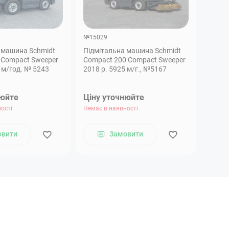
№15029
 машина Schmidt
Підмітальна машина Schmidt
 Compact Sweeper
Compact 200 Compact Sweeper
 м/год. № 5243
2018 р. 5925 м/г., №5167
нюйте
Ціну уточнюйте
ості
Немає в наявності
овити
Замовити