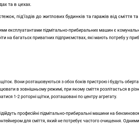
ах та в цехах.
ежок, під'їздів до житлових будинків та гаражів від сміття та
и експлуатантами підмітально-прибиральних машин є комунальні с
іти на багатьох приватних підприємствах, які мають потребу у приб
щіток. Вони розташовуються з обох боків пристрою і будуть обертат
ювати в зовнішньому режимі, при якому сміття розлітається в різн
тися 1-2 роторні щітки, розташовані по центру агрегату.
дійдуть професійні підмітально-прибиральні машини на бензиновом
онтейнером для сміття, який не потребує частого очищення. Одними