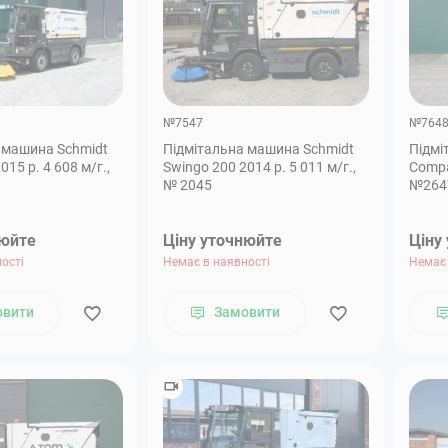
№7547
№764
 машина Schmidt
Підмітальна машина Schmidt
Підмі
015 р. 4 608 м/г.,
Swingo 200 2014 р. 5 011 м/г.,
Compa
№ 2045
№264
нюйте
Ціну уточнюйте
Ціну
ості
Немає в наявності
Немає 
овити
Замовити