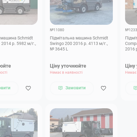
№11080
№123
 машина Schmidt
Підмітальна машина Schmidt
Підмі
2014 р. 5982 м/г.,
Swingo 200 2016 р. 4113 м/г.,
Compa
№ 3645 L
нюйте
Ціну уточнюйте
Ціну
ості
Немає в наявності
Немає 
овити
Замовити