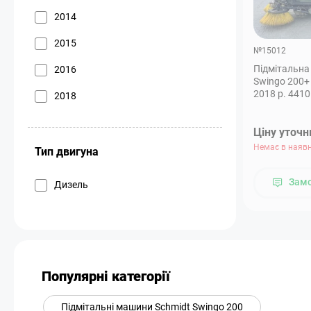
2014
2015
№15012
Підмітальна
2016
Swingo 200+
2018 р. 4410
2018
Ціну уточ
Немає в наявн
Тип двигуна
Зам
Дизель
Популярні категорії
Підмітальні машини Schmidt Swingo 200