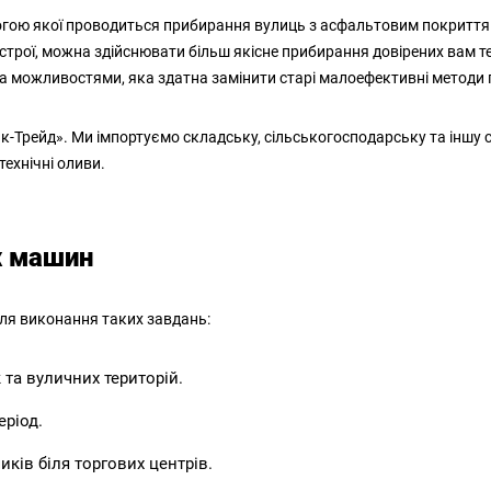
огою якої проводиться прибирання вулиць з асфальтовим покриттям а
истрої, можна здійснювати більш якісне прибирання довірених вам 
 та можливостями, яка здатна замінити старі малоефективні методи
Трейд». Ми імпортуємо складську, сільськогосподарську та іншу спец
технічні оливи.
х машин
ля виконання таких завдань:
 та вуличних територій.
еріод.
ків біля торгових центрів.