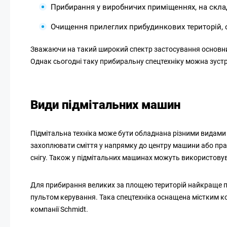
Прибирання у виробничих приміщеннях, на склад
Очищення прилеглих прибудинкових територій, ст
Зважаючи на такий широкий спектр застосування основним
Однак сьогодні таку прибиральну спецтехніку можна зустр
Види підмітальних машин
Підмітальна техніка може бути обладнана різними видами 
захоплювати сміття у напрямку до центру машини або прац
снігу. Також у підмітальних машинах можуть використовува
Для прибирання великих за площею територій найкраще пі
пультом керування. Така спецтехніка оснащена містким к
компанії Schmidt.