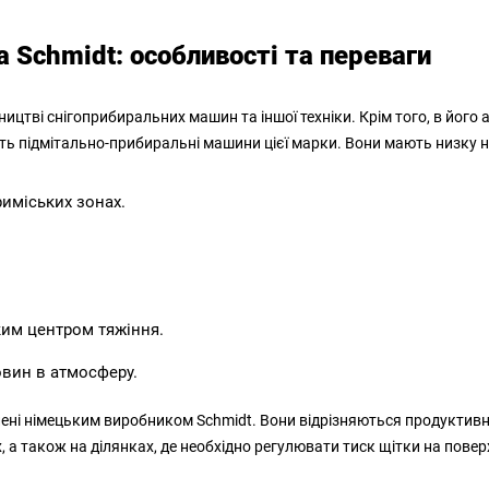
Schmidt: особливості та переваги
ництві снігоприбиральних машин та іншої техніки. Крім того, в його
ють підмітально-прибиральні машини цієї марки. Вони мають низку 
риміських зонах.
ким центром тяжіння.
овин в атмосферу.
ні німецьким виробником Schmidt. Вони відрізняються продуктивніс
, а також на ділянках, де необхідно регулювати тиск щітки на пове