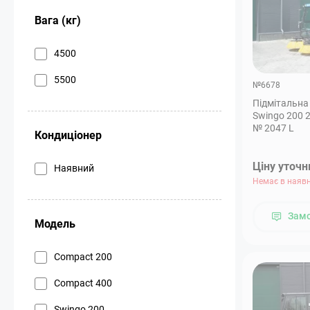
Вага (кг)
4500
5500
№6678
Підмітальна
Swingo 200 2
№ 2047 L
Кондиціонер
Ціну уточ
Наявний
Немає в наявн
Зам
Модель
Compact 200
Compact 400
Swingo 200