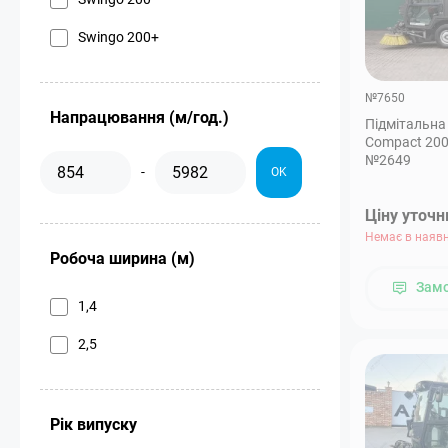
Swingo 200+
№7650
Напрацювання (м/год.)
Підмітальна
Compact 200 
№2649
-
OK
Ціну уточ
Немає в наявн
Робоча ширина (м)
Зам
1,4
2,5
Рік випуску