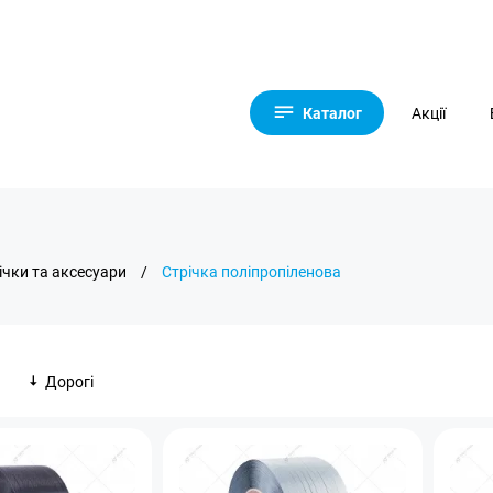
Каталог
Акції
ічки та аксесуари
/
Стрічка поліпропіленова
Дорогі