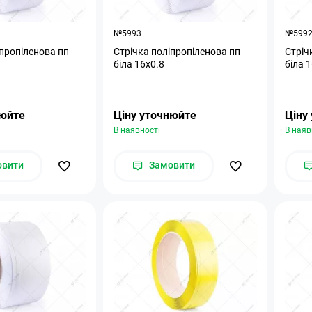
№5993
№599
іпропіленова пп
Стрічка поліпропіленова пп
Стріч
біла 16х0.8
біла 
нюйте
Ціну уточнюйте
Ціну
В наявності
В наяв
овити
Замовити