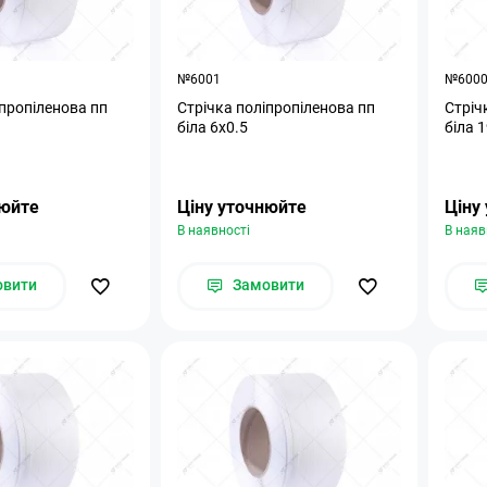
№6001
№600
іпропіленова пп
Стрічка поліпропіленова пп
Стріч
біла 6х0.5
біла 
нюйте
Ціну уточнюйте
Ціну
В наявності
В наяв
овити
Замовити