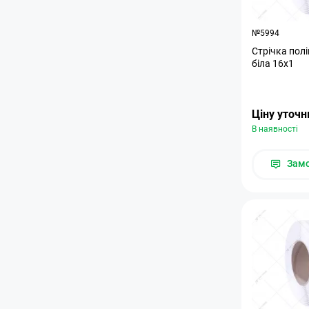
№5994
Стрічка пол
біла 16х1
Ціну уточ
В наявності
Зам