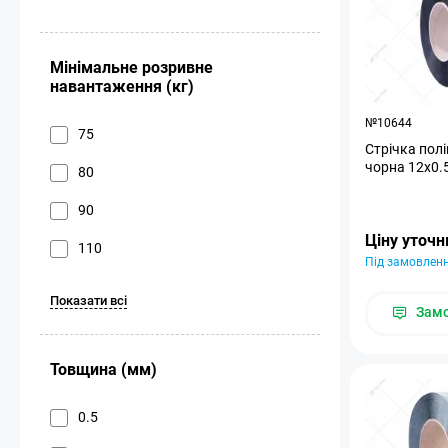
Мінімальне розривне
навантаження (кг)
№10644
75
Стрічка пол
чорна 12х0.5
80
90
Ціну уточ
110
Під замовлен
Показати всі
Зам
Товщина (мм)
0.5