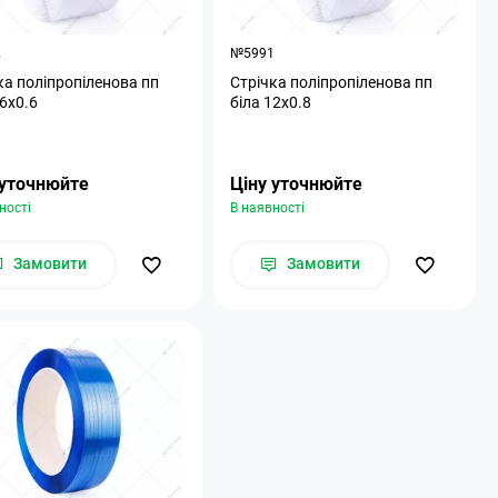
2
№5991
ка поліпропіленова пп
Стрічка поліпропіленова пп
16х0.6
біла 12х0.8
 уточнюйте
Ціну уточнюйте
ності
В наявності
Замовити
Замовити