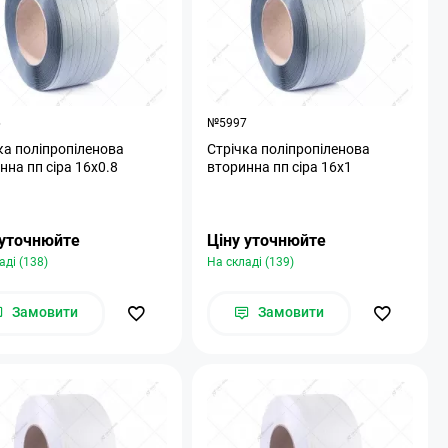
6
№5997
ка поліпропіленова
Стрічка поліпропіленова
нна пп сіра 16х0.8
вторинна пп сіра 16х1
 уточнюйте
Ціну уточнюйте
аді (138)
На складі (139)
Замовити
Замовити