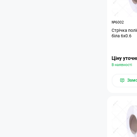
№6002
Стрічка пол
біла 6х0.6
Ціну уточ
В наявності
Зам