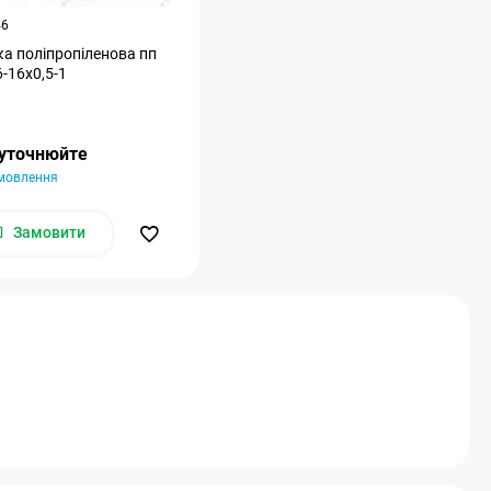
46
ка поліпропіленова пп
6-16х0,5-1
 уточнюйте
амовлення
Замовити