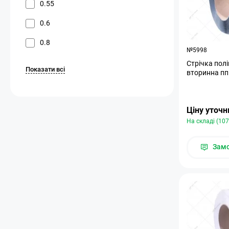
0.55
0.6
0.8
№5998
Стрічка пол
Показати всі
вторинна пп 
Ціну уточ
На складі (107
Зам