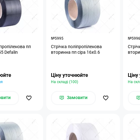
№5995
№599
іпропіленова пп
Стрічка поліпропіленова
Стріч
5 Defalin
вторинна пп сіра 16х0.6
втори
нюйте
Ціну уточнюйте
Ціну
ня
На складі (100)
На скл
овити
Замовити