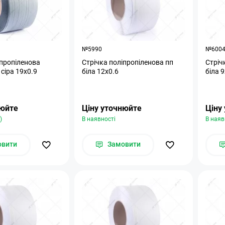
№5990
№600
іпропіленова
Стрічка поліпропіленова пп
Стріч
сіра 19х0.9
біла 12х0.6
біла 9
нюйте
Ціну уточнюйте
Ціну
)
В наявності
В наяв
овити
Замовити