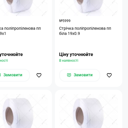
0
№5999
ка поліпропіленова пп
Стрічка поліпропіленова пп
19х1
біла 19х0.9
 уточнюйте
Ціну уточнюйте
ності
В наявності
Замовити
Замовити