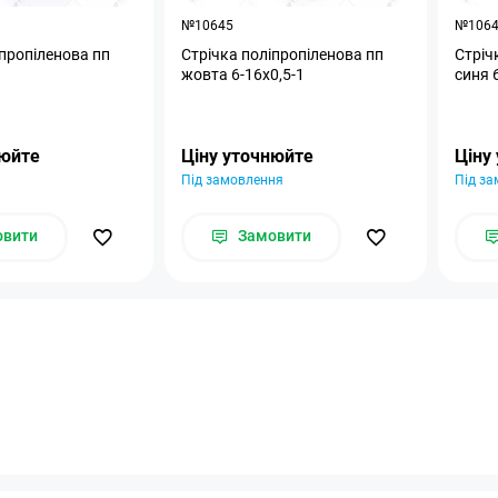
№10645
№106
іпропіленова пп
Стрічка поліпропіленова пп
Стріч
жовта 6-16х0,5-1
синя 
нюйте
Ціну уточнюйте
Ціну
Під замовлення
Під з
овити
Замовити