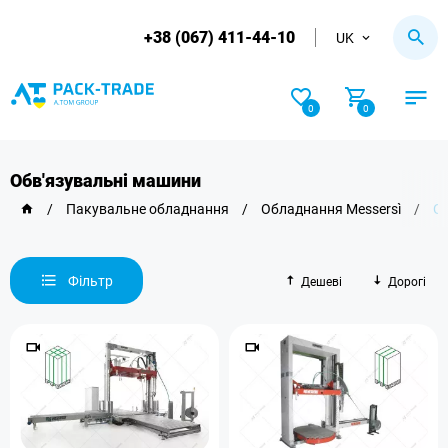
+38 (067) 411-44-10
UK
0
0
Обв'язувальні машини
/
Пакувальне обладнання
/
Обладнання Messersì
/
Об
Фільтр
Дешеві
Дорогі