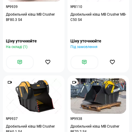
№9939
№8110
Дробильний ківш MB Crusher
Дробильний ківш MB Crusher MB-
BF80.3 S4
C50 S4
Ціну уточнюйте
Ціну уточнюйте
На складі (1)
Під замовлення
№9937
№9938
Дробильний ківш MB Crusher
Дробильний ківш MB Crusher
BF60.1 S4
BF70.2 S4