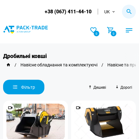
+38 (067) 411-44-10
UK
0
0
Дробильні ковші
/
Навісне обладнання та комплектуючі
/
Навісне та при
Фільтр
Дешеві
Дорогі