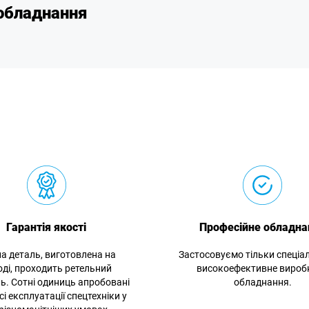
 обладнання
Гарантія якості
Професійне обладна
а деталь, виготовлена на
Застосовуємо тільки спеціал
оді, проходить ретельний
високоефективне вироб
ь. Сотні одиниць апробовані
обладнання.
сі експлуатації спецтехніки у