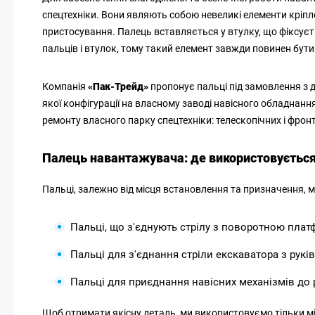
спецтехніки. Вони являють собою невеликі елементи кріплен
пристосування. Палець вставляється у втулку, що фіксуєтьс
пальців і втулок, тому такий елемент завжди повинен бути
Компанія
«Пак-Трейд»
пропонує пальці під замовлення з д
якої конфігурації на власному заводі навісного обладнан
ремонту власного парку спецтехніки: телескопічних і фрон
Палець навантажувача: де використовується 
Пальці, залежно від місця встановлення та призначення, м
Пальці, що з'єднують стрілу з поворотною пла
Пальці для з'єднання стріли екскаватора з руків
Пальці для приєднання навісних механізмів до рук
Щоб отримати якісну деталь, ми використовуємо тільки мі