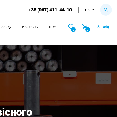
+38 (067) 411-44-10
UK
Бренди
Контакти
Ще
Вхід
0
0
вісного