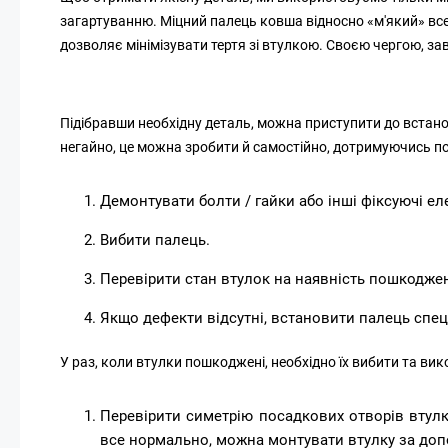
загартуванню. Міцний палець ковша відносно «м'який» все
дозволяє мінімізувати тертя зі втулкою. Своєю чергою, за
Підібравши необхідну деталь, можна приступити до встан
негайно, це можна зробити й самостійно, дотримуючись по
Демонтувати болти / гайки або інші фіксуючі ел
Вибити палець.
Перевірити стан втулок на наявність пошкоджен
Якщо дефекти відсутні, встановити палець спец
У раз, коли втулки пошкоджені, необхідно їх вибити та вик
Перевірити симетрію посадкових отворів втул
все нормально, можна монтувати втулку за доп