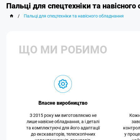
Пальці для спецтехніки та навісного
/
Пальці для спецтехніки та навісного обладнання
ЩО МИ РОБИМО
Власне виробництво
З 2015 року ми виготовляємо не
Кожн
лише навісне обладнання, а і деталі
зав
та комплектуючі для його адаптації
контрол
до екскаваторів, телескопічних
у проце