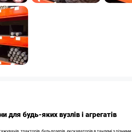
и для будь-яких вузлів і агрегатів
жувачів, тракторів, бульдозерів, екскаваторів в тандемі з різними