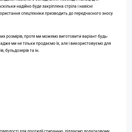
кільки надійно буде закріплена стріла і навісні
використання спецтехніки призводить до передчасного зносу
вих розмірів, проте ми можемо виготовити варіант будь-
адже ми не тільки продаємо їх, але і використовуємо для
, бульдозерів та ін.
 твердості для протидії стиранню, піддаємо додатковому