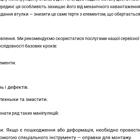
редині: ця особливість захищає його від механічного навантаження
вдання втулки — знизити це саме тертя з елементом, що обертається
овлення. Ми рекомендуємо скористатися послугами нашої сервісної 
слідовності базових кроків:
ементи.
ь і дефектів.
техныки та змастити.
онати ряд таких маніпуляцій:
ки. Якщо є пошкодження або деформація, необхідно провест
омогою спеціального інструменту — оправки для монтажу.