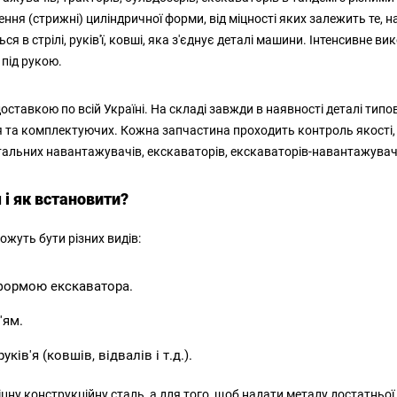
ня (стрижні) циліндричної форми, від міцності яких залежить те, нас
я в стрілі, руків'ї, ковші, яка з'єднує деталі машини. Інтенсивне 
 під рукою.
оставкою по всій Україні. На складі завжди в наявності деталі типо
ня та комплектуючих. Кожна запчастина проходить контроль якості, 
тальних навантажувачів, екскаваторів, екскаваторів-навантажувачів
і як встановити?
ожуть бути різних видів:
тформою екскаватора.
'ям.
ів'я (ковшів, відвалів і т.д.).
цну конструкційну сталь, а для того, щоб надати металу достатньої