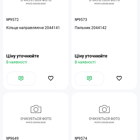
№9572
№9573
Кільце направляюче 2044141
Пильник 2044142
Ціну уточнюйте
Ціну уточнюйте
В наявності
В наявності
№9649
№9574