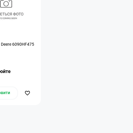
 Deere 6090HF475
нюйте
овити