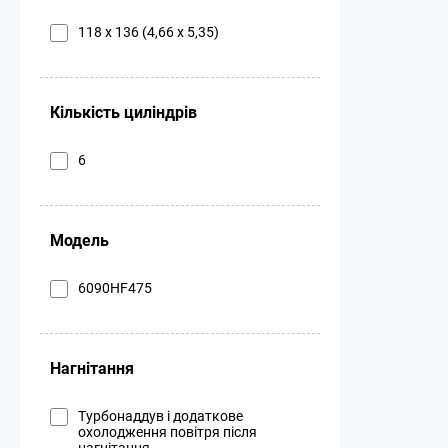
118 x 136 (4,66 x 5,35)
Кількість циліндрів
6
Модель
6090HF475
Нагнітання
Турбонаддув і додаткове
охолодження повітря після
нагнітання