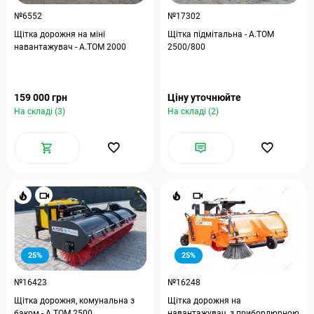
№6552
№17302
Щітка дорожня на міні
Щітка підмітальна - A.TOM
навантажувач - A.TOM 2000
2500/800
159 000 грн
Ціну уточнюйте
На складі (3)
На складі (2)
25%
25%
№16423
№16248
Щітка дорожня, комунальна з
Щітка дорожня на
баком - А.ТОМ 2500
навантажувач, з прибордюрною