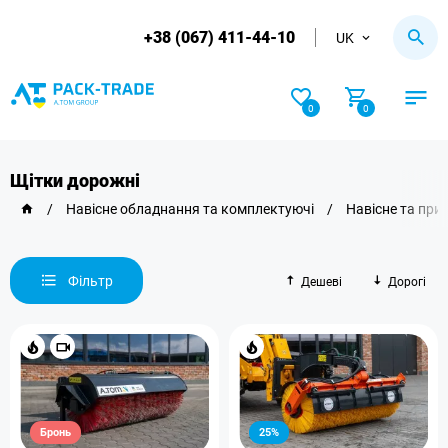
+38 (067) 411-44-10
UK
0
0
Щітки дорожні
/
Навісне обладнання та комплектуючі
/
Навісне та при
Фільтр
Дешеві
Дорогі
Бронь
25%