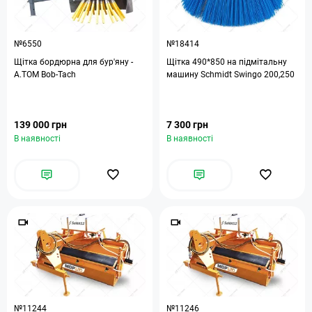
№6550
№18414
Щітка бордюрна для бур'яну -
Щітка 490*850 на підмітальну
А.ТОМ Bob-Tach
машину Schmidt Swingo 200,250
139 000 грн
7 300 грн
В наявності
В наявності
№11244
№11246