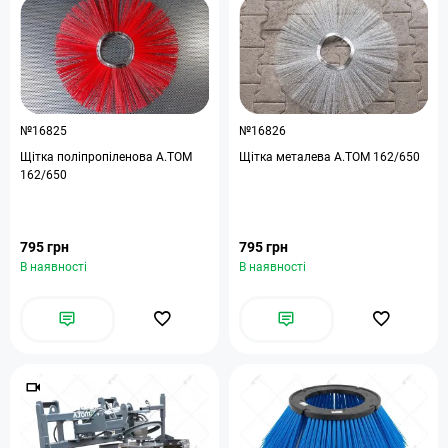
№16825
№16826
Щітка поліпропіленова A.TOM
Щітка металева A.TOM 162/650
162/650
795 грн
795 грн
В наявності
В наявності