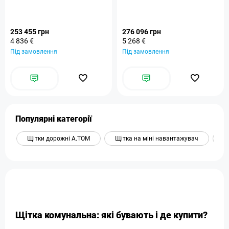
253 455 грн
276 096 грн
4 836 €
5 268 €
Під замовлення
Під замовлення
Популярні категорії
Щітки дорожні А.ТОМ
Щітка на міні навантажувач
Щ
Щітка комунальна: які бувають і де купити?