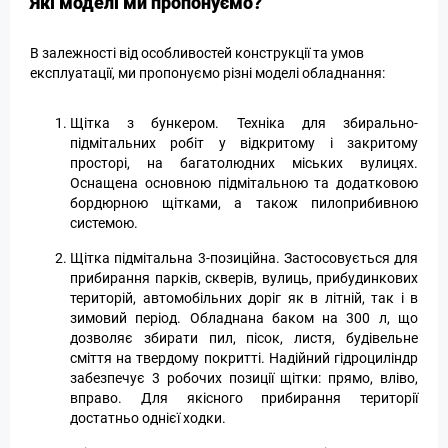
Які моделі ми пропонуємо?
В залежності від особливостей конструкції та умов
експлуатації, ми пропонуємо різні моделі обладнання:
Щітка з бункером. Техніка для збирально-
підмітальних робіт у відкритому і закритому
просторі, на багатолюдних міських вулицях.
Оснащена основною підмітальною та додатковою
бордюрною щітками, а також пилоприбивною
системою.
Щітка підмітальна 3-позиційна. Застосовується для
прибирання парків, скверів, вулиць, прибудинкових
територій, автомобільних доріг як в літній, так і в
зимовий період. Обладнана баком на 300 л, що
дозволяє збирати пил, пісок, листя, будівельне
сміття на твердому покритті. Надійний гідроциліндр
забезпечує 3 робочих позиції щітки: прямо, вліво,
вправо. Для якісного прибирання території
достатньо однієї ходки.