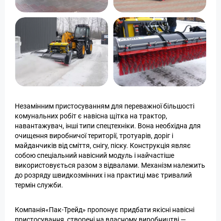
Незамінним пристосуванням для переважної більшості
комунальних робіт є навісна щітка на трактор,
навантажувач, інші типи спецтехніки. Вона необхідна для
очищення виробничої території, тротуарів, доріг і
майданчиків від сміття, снігу, піску. Конструкція являє
собою спеціальний навісний модуль і найчастіше
використовується разом з відвалами. Механізм належить
до розряду швидкозмінних і на практиці має тривалий
термін служби.
Компанія«Пак-Трейд» пропонує придбати якісні навісні
пристосування, створені на власному виробництві —