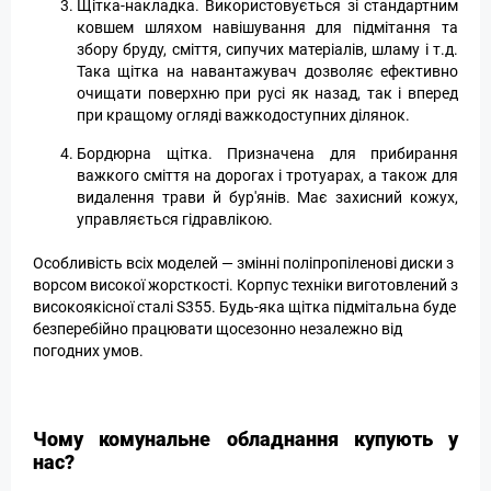
Щітка-накладка. Використовується зі стандартним
ковшем шляхом навішування для підмітання та
збору бруду, сміття, сипучих матеріалів, шламу і т.д.
Така щітка на навантажувач дозволяє ефективно
очищати поверхню при русі як назад, так і вперед
при кращому огляді важкодоступних ділянок.
Бордюрна щітка. Призначена для прибирання
важкого сміття на дорогах і тротуарах, а також для
видалення трави й бур'янів. Має захисний кожух,
управляється гідравлікою.
Особливість всіх моделей — змінні поліпропіленові диски з
ворсом високої жорсткості. Корпус техніки виготовлений з
високоякісної сталі S355. Будь-яка щітка підмітальна буде
безперебійно працювати щосезонно незалежно від
погодних умов.
Чому комунальне обладнання купують у
нас?