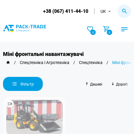
+38 (067) 411-44-10
UK
0
0
Міні фронтальні навантажувачі
/
Спецтехніка і Агротехніка
/
Спецтехніка
/
Міні фронт
Фільтр
Дешеві
Дорогі