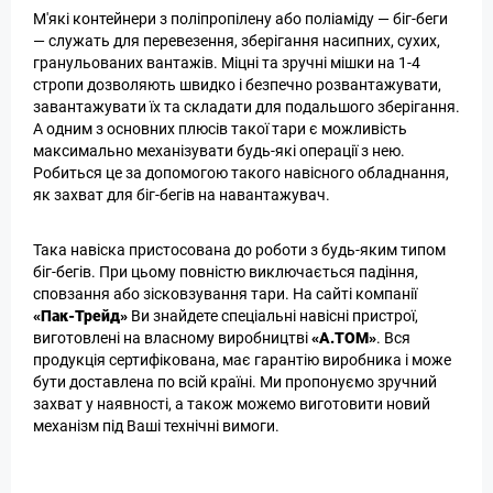
М'які контейнери з поліпропілену або поліаміду — біг-беги
— служать для перевезення, зберігання насипних, сухих,
гранульованих вантажів. Міцні та зручні мішки на 1-4
стропи дозволяють швидко і безпечно розвантажувати,
завантажувати їх та складати для подальшого зберігання.
А одним з основних плюсів такої тари є можливість
максимально механізувати будь-які операції з нею.
Робиться це за допомогою такого навісного обладнання,
як захват для біг-бегів на навантажувач.
Така навіска пристосована до роботи з будь-яким типом
біг-бегів. При цьому повністю виключається падіння,
сповзання або зісковзування тари. На сайті компанії
«Пак-Трейд»
Ви знайдете спеціальні навісні пристрої,
виготовлені на власному виробництві
«А.ТОМ»
. Вся
продукція сертифікована, має гарантію виробника і може
бути доставлена по всій країні. Ми пропонуємо зручний
захват у наявності, а також можемо виготовити новий
механізм під Ваші технічні вимоги.