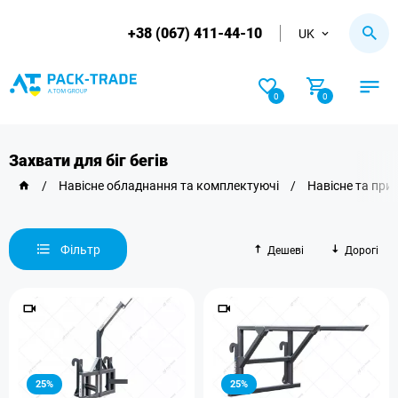
+38 (067) 411-44-10
UK
0
0
Захвати для біг бегів
/
Навісне обладнання та комплектуючі
/
Навісне та при
Фільтр
Дешеві
Дорогі
25%
25%