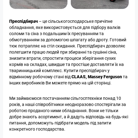
Преспідбирач
– це сільськогосподарське причіпне
обладнання, яке використовується для підбору валків
соломи та сіна з подальшим їх пресуванням та
обмотуванням за допомогою шпагату або дроту. Готовий
тюк потрапляє на стіл скидання. Преспідбирач дозволяє
полегшити працю людей при збиранні та сушінні сіна,
знизити втрати, спростити процеси зберігання сухих
кормів на складах, швидше та простіше доставляти їх на
тваринницький комплекс. Купити преспідбирач у
відмінному робочому стані від
СLAAS, Massey Ferguson
та
інших виробників Ви можете прямо на цій сторінці.
Ми займаємося постачанням сільгосптехніки понад 10
років, а наші співробітники неодноразово спостерігали за
роботою проданого ними обладнання. Вони не тільки
добре знають асортимент, а й дадуть відповідь на будь-які
питання, допоможуть підібрати модель під запити
конкретного господарства.