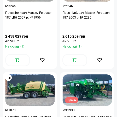
№6245
№6246
Прес підбирач Massey Ferguson
Прес підбирач Massey Ferguson
187 LBH 2007 р. № 1956
187 2003 р. № 2286
2 458 029 грн
2 615 259 грн
46 900 €
49 900 €
На складі (1)
На складі (1)
Бронь
№10700
№12933