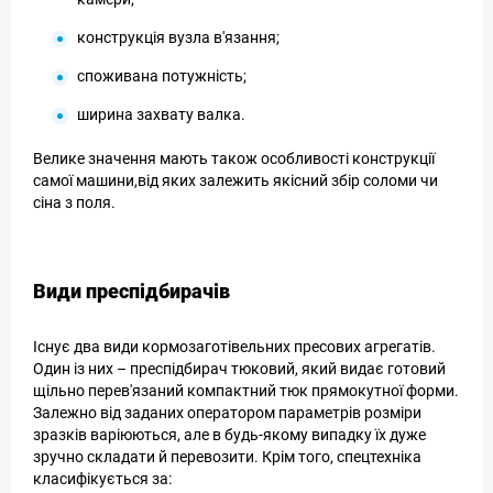
конструкція вузла в'язання;
споживана потужність;
ширина захвату валка.
Велике значення мають також особливості конструкції
самої машини,від яких залежить якісний збір соломи чи
сіна з поля.
Види преспідбирачів
Існує два види кормозаготівельних пресових агрегатів.
Один із них – преспідбирач тюковий, який видає готовий
щільно перев'язаний компактний тюк прямокутної форми.
Залежно від заданих оператором параметрів розміри
зразків варіюються, але в будь-якому випадку їх дуже
зручно складати й перевозити. Крім того, спецтехніка
класифікується за: