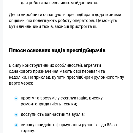
для роботи на невеликих майданчиках.
Деякі виробники оснащують преспідбирачі додатковими
опціями, які полегшують роботу операторів. Це можуть
бути лічильники тюків, захисні пристрої та ін.
Плюси основних видів преспідбирачів
В силу конструктивних особливостей, агрегати
однакового призначення мають свої переваги та
недоліки. Наприклад, купити преспідбирач рулонного типу
варто через:
просту та зрозумілу експлуатацію, високу
ремонтопридатність техніки;
доступність запчастин та вузлів;
високу швидкість формування рулонів – до 85 за
годину.