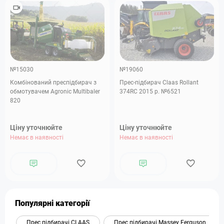
№15030
№19060
Комбінований преспідбирач з
Прес-підбирач Claas Rollant
обмотувачем Agronic Multibaler
374RC 2015 р. №6521
820
Ціну уточнюйте
Ціну уточнюйте
Немає в наявності
Немає в наявності
Популярні категорії
Прес підбирачі CLAAS
Прес підбирачі Massey Ferguson