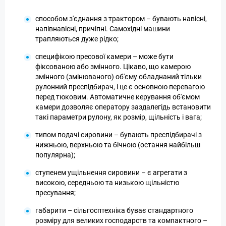
способом з'єднання з трактором – бувають навісні,
напівнавісні, причіпні. Самохідні машини
трапляються дуже рідко;
специфікою пресової камери – може бути
фіксованою або змінного. Цікаво, що камерою
змінного (змінюваного) об'єму обладнаний тільки
рулонний преспідбирач, і це є основною перевагою
перед тюковим. Автоматичне керування об'ємом
камери дозволяє оператору заздалегідь встановити
такі параметри рулону, як розмір, щільність і вага;
типом подачі сировини – бувають преспідбирачі з
нижньою, верхньою та бічною (остання найбільш
популярна);
ступенем ущільнення сировини – є агрегати з
високою, середньою та низькою щільністю
пресування;
габарити – сільгосптехніка буває стандартного
розміру для великих господарств та компактного –