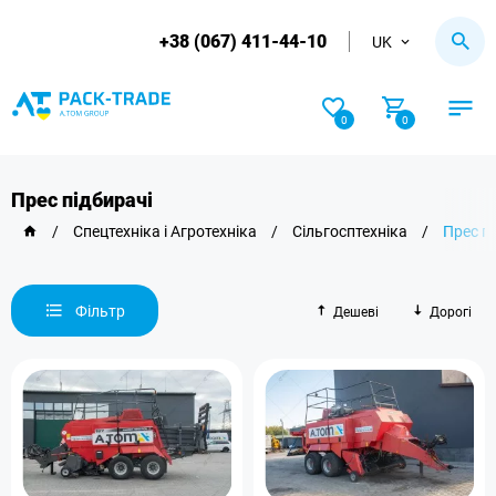
+38 (067) 411-44-10
UK
0
0
Прес підбирачі
/
Спецтехніка і Агротехніка
/
Сільгосптехніка
/
Прес п
Фільтр
Дешеві
Дорогі