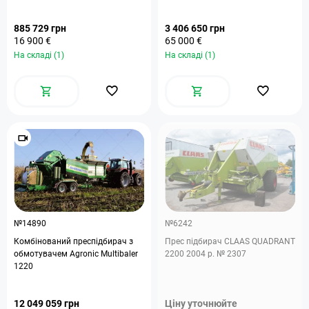
885 729 грн
3 406 650 грн
16 900 €
65 000 €
На складі (1)
На складі (1)
№14890
№6242
Комбінований преспідбирач з
Прес підбирач CLAAS QUADRANT
обмотувачем Agronic Multibaler
2200 2004 р. № 2307
1220
12 049 059 грн
Ціну уточнюйте