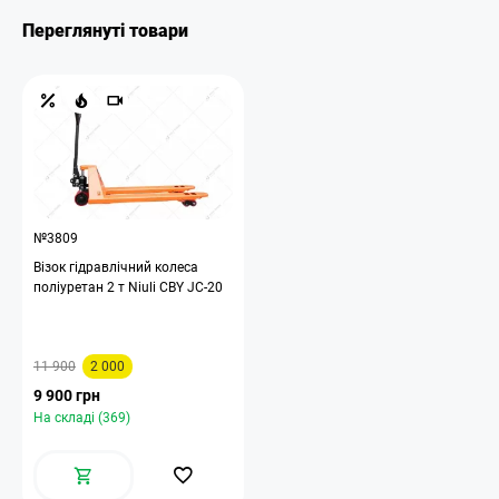
Переглянуті товари
№3809
Візок гідравлічний колеса
поліуретан 2 т Niuli CBY JС-20
11 900
2 000
9 900 грн
На складі (369)