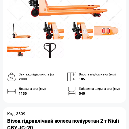
Вантажопідйомність (кг)
Висота підйому вил (мм)
2000
185
Довжина вил (мм)
Габаритна ширина вил (мм)
1150
540
Код: 3809
Візок гідравлічний колеса поліуретан 2 т Niuli
CBY JС-20