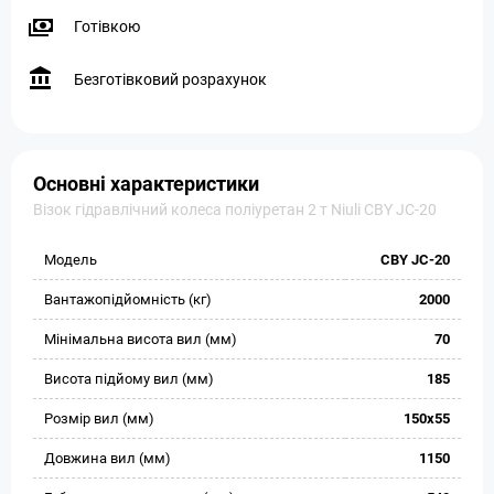
Готівкою
Безготівковий розрахунок
Основні характеристики
Візок гідравлічний колеса поліуретан 2 т Niuli CBY JС-20
Модель
CBY JС-20
Вантажопідйомність (кг)
2000
Мінімальна висота вил (мм)
70
Висота підйому вил (мм)
185
Розмір вил (мм)
150х55
Довжина вил (мм)
1150