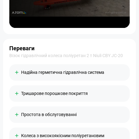
Переваги
Візок гідравлічний колеса поліуретан 2 т Niuli CBY JС-20
Надійна герметична гідравлічна система
Тришарове порошкове покриття
Простота в обслуговуванні
Колеса з високоякісним поліуретановим