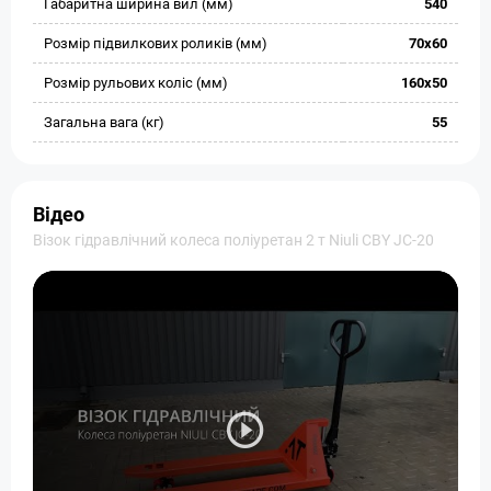
Габаритна ширина вил (мм)
540
Розмір підвилкових роликів (мм)
70х60
Розмір рульових коліс (мм)
160х50
Загальна вага (кг)
55
Відео
Візок гідравлічний колеса поліуретан 2 т Niuli CBY JС-20