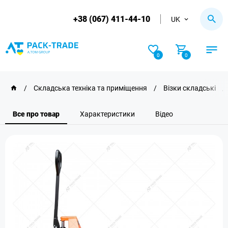
+38 (067) 411-44-10
UK
0
0
/
Складська техніка та приміщення
/
Візки складські
/
Все про товар
Характеристики
Відео