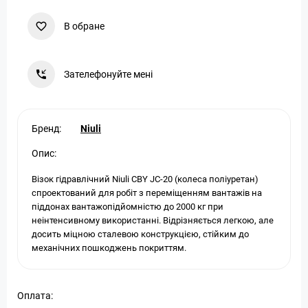
В обране
Зателефонуйте мені
Бренд:
Niuli
Опис:
Візок гідравлічний Niuli CBY JС-20 (колеса поліуретан)
спроектований для робіт з переміщенням вантажів на
піддонах вантажопідйомністю до 2000 кг при
неінтенсивному використанні. Відрізняється легкою, але
досить міцною сталевою конструкцією, стійким до
механічних пошкоджень покриттям.
Оплата: