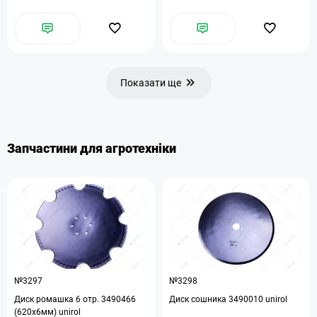
Показати ще
Запчастини для агротехніки
№3297
№3298
Диск ромашка 6 отр. 3490466
Диск сошника 3490010 unirol
(620х6мм) unirol