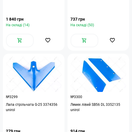
1 840 грн
737 грн
На складі (14)
На складі (50)
№3299
№3300
Лапа стрільчата G-25 3374356
Лемех лівий SB56 DL 3352135
unirol
unirol
279 грн
914 грн