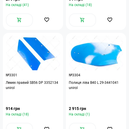
На складі (41)
На складі (18)
№3301
№3304
Лемех правий SB56 DP 3352134
Полиця ліва B40 L 29-3441041
unirol
unirol
914 грн
2 915 грн
На складі (18)
На складі (1)