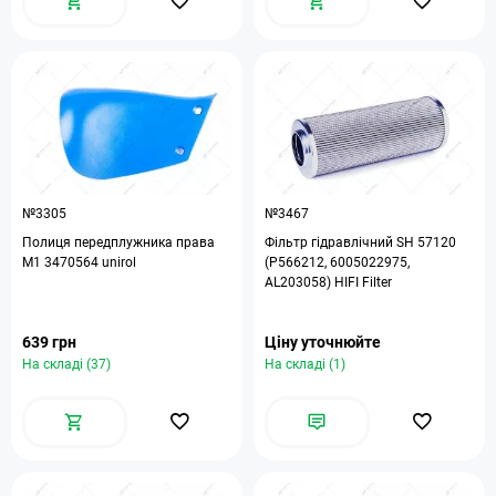
№3305
№3467
Полиця передплужника права
Фільтр гідравлічний SH 57120
М1 3470564 unirol
(P566212, 6005022975,
AL203058) HIFI Filter
639 грн
Ціну уточнюйте
На складі (37)
На складі (1)