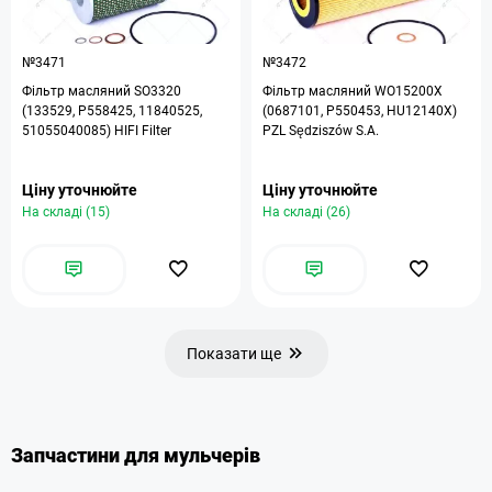
№3471
№3472
Фільтр масляний SO3320
Фільтр масляний WO15200X
(133529, P558425, 11840525,
(0687101, P550453, HU12140X)
51055040085) HIFI Filter
PZL Sędziszów S.A.
Ціну уточнюйте
Ціну уточнюйте
На складі (15)
На складі (26)
Показати ще
Запчастини для мульчерів