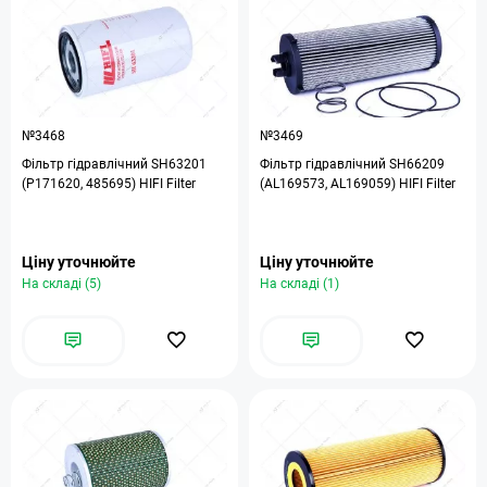
№3468
№3469
Фільтр гідравлічний SH63201
Фільтр гідравлічний SH66209
(P171620, 485695) HIFI Filter
(AL169573, AL169059) HIFI Filter
Ціну уточнюйте
Ціну уточнюйте
На складі (5)
На складі (1)