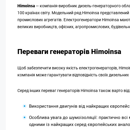
Himoinsa
— компанія-виробник дизель-генераторного обладн
100 країнах світу. Модельний ряд Himoinsa представлений 
промислових агрегатів. Електрогенератори Himoinsa мають
великих виробництв, офісних, агропромислових, будівельн
Переваги генераторів Himoinsa
Щоб забезпечити високу якість електрогенераторів, Himoins
компанія може гарантувати відповідність своїх дизельних 
Серед інших переваг генераторів Himoinsa також варто від
Використання двигунів від найкращих європейськи
Особлива увага до шумоізоляції: практично всі
одними із найкращих серед європейських анало