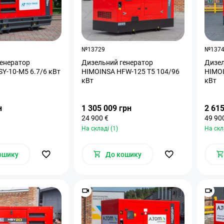
№13729
№137
енератор
Дизельний генератор
Дизел
Y-10-M5 6.7/6 кВт
HIMOINSA HFW-125 T5 104/96
HIMOI
кВт
кВт
н
1 305 009 грн
2 615
24 900 €
49 90
На складі (1)
На скл
ошику
До кошику