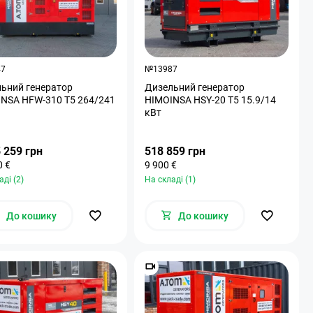
47
№13987
ьний генератор
Дизельний генератор
NSA HFW-310 T5 264/241
HIMOINSA HSY-20 T5 15.9/14
кВт
 259 грн
518 859 грн
0 €
9 900 €
аді (2)
На складі (1)
До кошику
До кошику