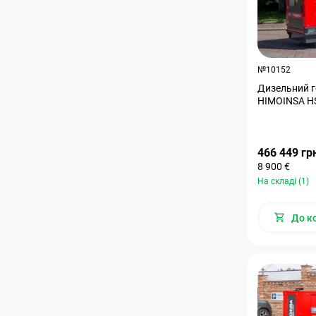
№10152
Дизельний г
HIMOINSA HS
466 449 гр
8 900 €
На складі (1)
До к