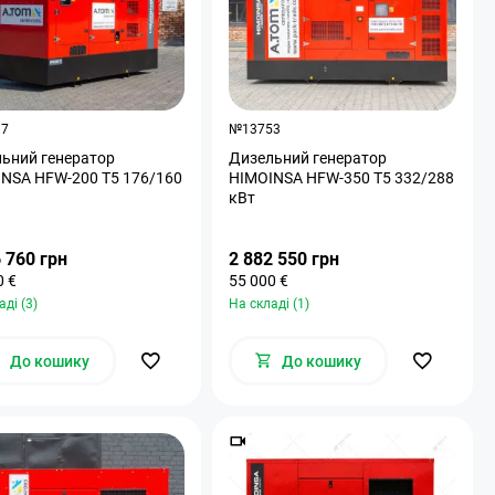
37
№13753
ьний генератор
Дизельний генератор
NSA HFW-200 T5 176/160
HIMOINSA HFW-350 T5 332/288
кВт
 760 грн
2 882 550 грн
0 €
55 000 €
аді (3)
На складі (1)
До кошику
До кошику