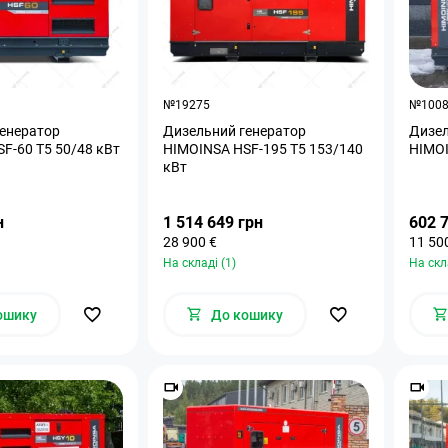
№19275
№100
енератор
Дизельний генератор
Дизел
F-60 T5 50/48 кВт
HIMOINSA HSF-195 T5 153/140
HIMOI
кВт
н
1 514 649 грн
602 
28 900 €
11 50
На складі (1)
На скл
ошику
До кошику