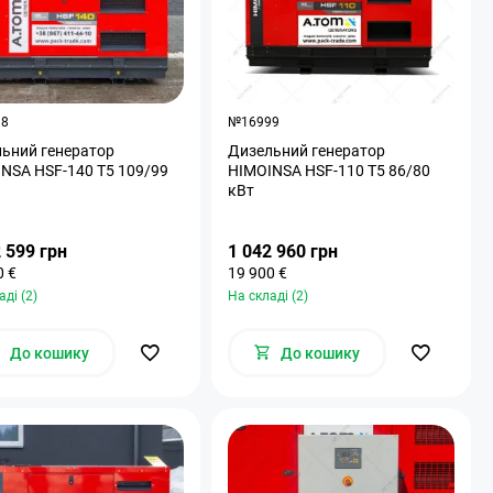
38
№16999
ьний генератор
Дизельний генератор
NSA HSF-140 T5 109/99
HIMOINSA HSF-110 T5 86/80
кВт
 599 грн
1 042 960 грн
0 €
19 900 €
аді (2)
На складі (2)
До кошику
До кошику