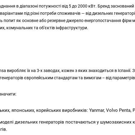
ання в діапазоні потужності від 5 до 2000 кВт. Бренд заснований у 
варіантами під різні потреби споживачів — від дизельних генерато
 попит як основне або резервне джерело енергопостачання фірм мал
их, комунальних та об'єктів інфраструктури.
a виробляє їх на 3-х заводах, кожен з яких знаходиться в Іспанії. 
генераторів європейським стандартам та вимогам – від параметрів е
значити:
х, японських, корейських виробників: Yanmar, Volvo Penta, Perk
 моделі дизельних генераторів постачаються у шумозахисних 
гів.