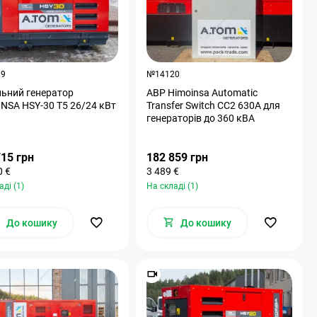
89
№14120
ьний генератор
АВР Himoinsa Automatic
NSA HSY-30 T5 26/24 кВт
Transfer Switch CC2 630A для
генераторів до 360 кВА
715 грн
182 859 грн
0 €
3 489 €
аді (1)
На складі (1)
До кошику
До кошику