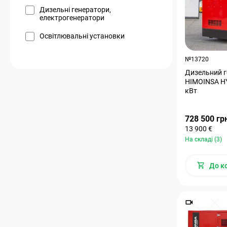
Дизельні генератори,
електрогенератори
Освітлювальні установки
№13720
Дизельний г
HIMOINSA HY
кВт
728 500 гр
13 900 €
На складі (3)
До к