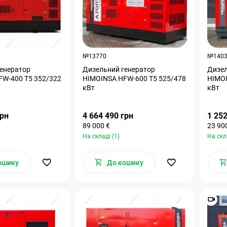
№13770
№140
енератор
Дизельний генератор
Дизел
FW-400 T5 352/322
HIMOINSA HFW-600 T5 525/478
HIMOI
кВт
кВт
грн
4 664 490 грн
1 252
89 000 €
23 90
На складі (1)
На скл
ошику
До кошику