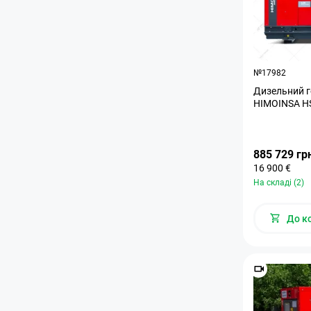
№17982
Дизельний г
HIMOINSA HS
885 729 гр
16 900 €
На складі (2)
До к