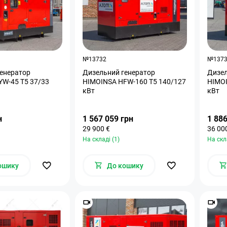
№13732
№137
енератор
Дизельний генератор
Дизел
W-45 T5 37/33
HIMOINSA HFW-160 T5 140/127
HIMOI
кВт
кВт
н
1 567 059 грн
1 886
29 900 €
36 00
На складі (1)
На скл
ошику
До кошику