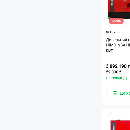
Бронь
№13755
Дизельний г
HIMOINSA H
кВт
3 092 190 
59 000 €
На складі (1)
До к