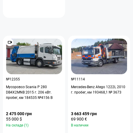
№12355
№11114
Мусоровоз Scania P 280
Mercedes-Benz Atego 1222L 2010
DB4X2MNB 2015 г. 206 кВт.
г. пробег, км 193468,1 № 3673
пробег, км 184535 №4156 B
2 475 000 грн
3 663 459 грн
55 000 $
69 900 €
На складе (1)
В наличии