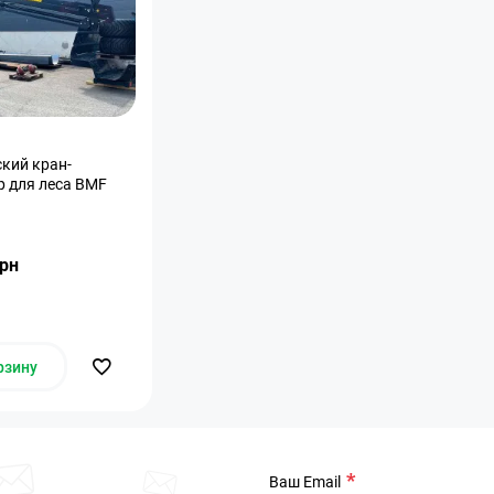
кий кран-
 для леса BMF
грн
рзину
Ваш Email