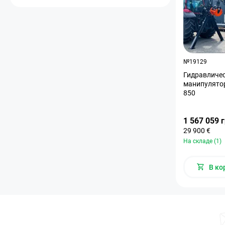
№19129
Гидравличес
манипулятор
850
1 567 059 
29 900 €
На складе (1)
В ко