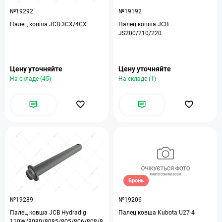
№19292
№19192
Палец ковша JCB 3CX/4CX
Палец ковша JCB
JS200/210/220
Цену уточняйте
Цену уточняйте
На складе (45)
На складе (1)
Бронь
№19289
№19206
Палец ковша JCB Hydradig
Палец ковша Kubota U27-4
110W/8080/8085/805/806/808/8