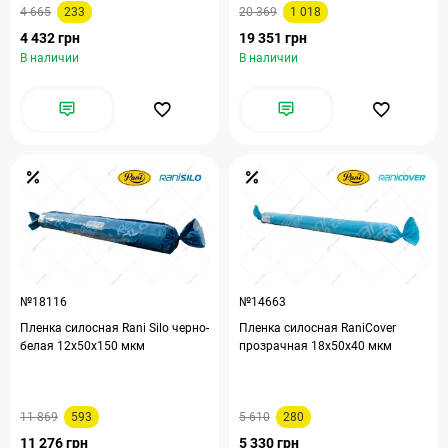
4 665
233
20 369
1 018
4 432 грн
19 351 грн
В наличии
В наличии
№18116
№14663
Пленка силосная Rani Silo черно-
Пленка силосная RaniCover
белая 12х50х150 мкм
прозрачная 18х50х40 мкм
11 869
593
5 610
280
11 276 грн
5 330 грн