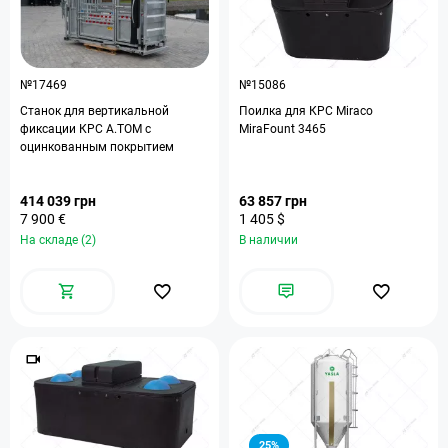
№17469
№15086
Станок для вертикальной
Поилка для КРС Miraco
фиксации КРС A.ТОМ с
MiraFount 3465
оцинкованным покрытием
414 039 грн
63 857 грн
7 900 €
1 405 $
На складе (2)
В наличии
25%