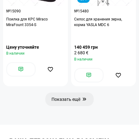
№15090
№15480
Поилка для КРС Miraco
Силос для хранения зерна,
MiraFount 3354-S
корма YASLA MDC 6
Цену уточняйте
140 459 грн
2 680 €
В наличии
В наличии
Показать ещё