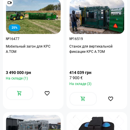
25%
№16477
№16519
Мобильный загон для КРС
Станок для вертикальной
А.ТОМ
фиксации КРС A.TOM
3 490 000 грн
414 039 грн
7 900 €
На складе (1)
На складе (3)