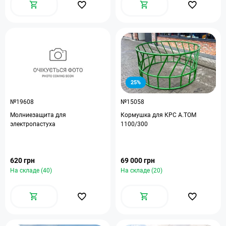
25%
№19608
№15058
Молниезащита для
Кормушка для КРС A.TOM
электропастуха
1100/300
620 грн
69 000 грн
На складе (40)
На складе (20)