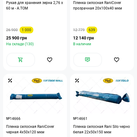
Рукав для хранения зерна 2,76 х
Пленка силосная RaniCover
60 м - A.TOM
прозрачная 20х100х40 мкм
26 900
1 000
12 779
639
25 900 грн
12 140 грн
На складе (130)
В наличии
№14666
№14661
Пленка силосная RaniCover
Пленка силосная Rani Silo черно
черная 4х50х120 мкм
белая 22х50х150 мкм