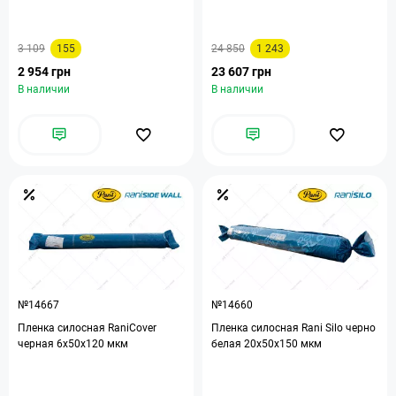
3 109
155
24 850
1 243
2 954 грн
23 607 грн
В наличии
В наличии
№14667
№14660
Пленка силосная RaniCover
Пленка силосная Rani Silo черно
черная 6х50х120 мкм
белая 20х50х150 мкм