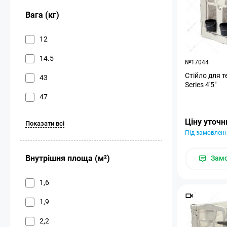
Вага (кг)
12
14.5
№17044
Стійло для т
43
Series 4'5"
47
Ціну уточ
Показати всі
Під замовлен
Внутрішня площа (м²)
Зам
1,6
1,9
2,2