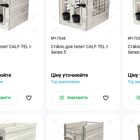
№17048
№170
елят CALF-TEL I-
Стійло для телят CALF-TEL I-
Стійл
Series 5'
Series 
нюйте
Ціну уточнюйте
Ціну
ня
Під замовлення
Під з
овити
Замовити