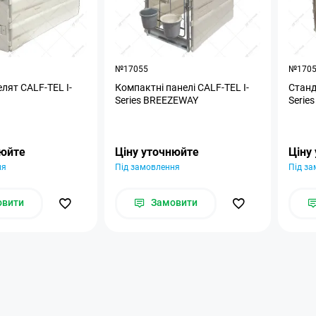
№17055
№170
елят CALF-TEL I-
Компактні панелі CALF-TEL I-
Станд
Series BREEZEWAY
Serie
нюйте
Ціну уточнюйте
Ціну
ня
Під замовлення
Під з
овити
Замовити