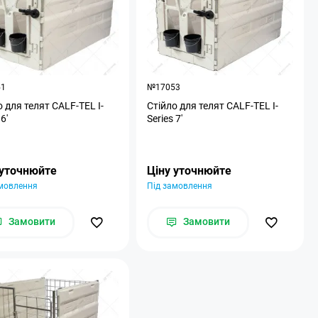
51
№17053
о для телят CALF-TEL I-
Стійло для телят CALF-TEL I-
6'
Series 7'
 уточнюйте
Ціну уточнюйте
амовлення
Під замовлення
Замовити
Замовити