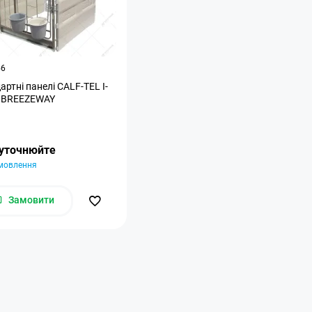
56
артні панелі CALF-TEL I-
s BREEZEWAY
 уточнюйте
амовлення
Замовити