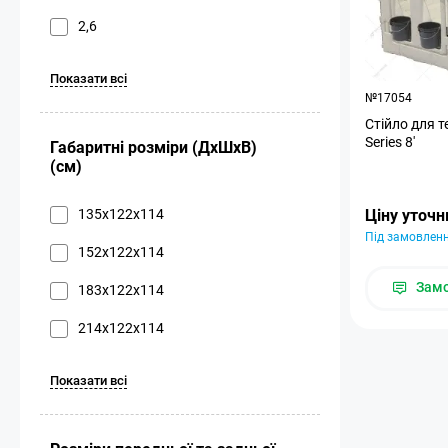
2,6
Показати всі
№17054
Стійло для т
Series 8'
Габаритні розміри (ДхШхВ)
(см)
135x122x114
Ціну уточ
Під замовлен
152x122x114
Зам
183x122x114
214x122x114
Показати всі