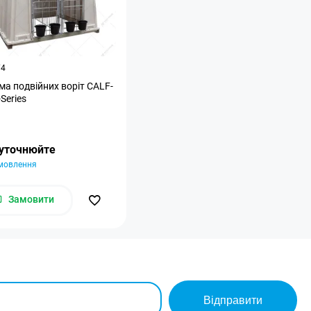
74
ма подвійних воріт CALF-
Series
 уточнюйте
амовлення
Замовити
Відправити