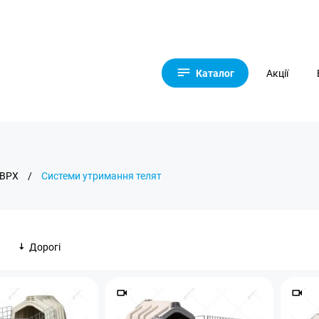
Каталог
Акції
 ВРХ
/
Системи утримання телят
Дорогі