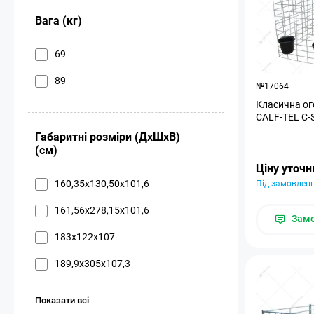
Вага (кг)
69
89
№17064
Класична ог
CALF-TEL C-S
Габаритні розміри (ДхШхВ)
(см)
Ціну уточ
160,35x130,50x101,6
Під замовлен
161,56x278,15x101,6
Зам
183x122x107
189,9x305x107,3
Показати всі