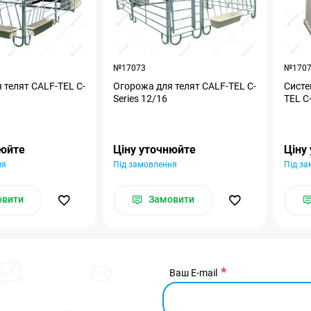
№17073
№170
 телят CALF-TEL C-
Огорожа для телят CALF-TEL C-
Систе
Series 12/16
TEL C-
нюйте
Ціну уточнюйте
Ціну
ня
Під замовлення
Під з
овити
Замовити
Ваш E-mail