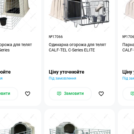
№17066
№170
орожа для телят
Одинарна огорожа для телят
Парна
eries
CALF-TEL C-Series ELITE
CALF-
нюйте
Ціну уточнюйте
Ціну
ня
Під замовлення
Під з
овити
Замовити