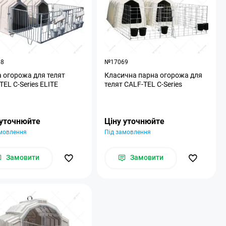
68
№17069
 огорожа для телят
Класична парна огорожа для
TEL C-Series ELITE
телят CALF-TEL C-Series
 уточнюйте
Ціну уточнюйте
амовлення
Під замовлення
Замовити
Замовити