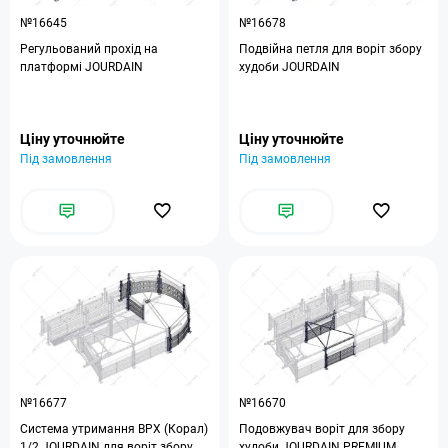
№16645
№16678
Регульований прохід на
Подвійна петля для воріт збору
платформі JOURDAIN
худоби JOURDAIN
Ціну уточнюйте
Ціну уточнюйте
Під замовлення
Під замовлення
№16677
№16670
Система утримання ВРХ (Корал)
Подовжувач воріт для збору
1/2 JOURDAIN для воріт збору
худоби JOURDAIN PREMIUM