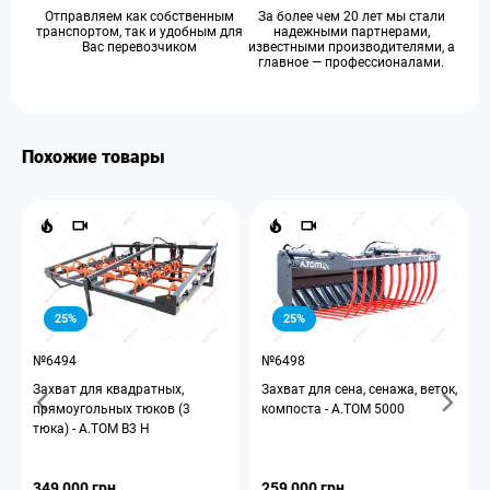
Отправляем как собственным
За более чем 20 лет мы стали
транспортом, так и удобным для
надежными партнерами,
Вас перевозчиком
известными производителями, а
главное — профессионалами.
Похожие товары
25%
25%
№6494
№6498
Захват для квадратных,
Захват для сена, сенажа, веток,
прямоугольных тюков (3
компоста - A.TOM 5000
тюка) - A.TOM B3 H
349 000 грн
259 000 грн