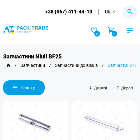
+38 (067) 411-44-10
UK
0
0
Запчастини Niuli BF25
/
Запчастини
/
Запчастини до візків
/
Запчастини Niul
Фільтр
Дешеві
Дорогі