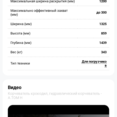
Максимальная ширина раскрытия (мм)
1200
Максимально эффективный захват
до 300
(мм)
Ширина (мм)
1325
Высота (мм)
859
Глубина (мм)
1439
Вес (кг)
343
Для погрузчико
Тип техники
в
Видео
Корчеватель крокодил, гидравлический корчеватель -
A.TOM H