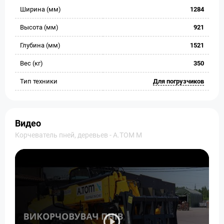
Ширина (мм)
1284
Высота (мм)
921
Глубина (мм)
1521
Вес (кг)
350
Тип техники
Для погрузчиков
Видео
Корчеватель пней, деревьев - A.TOM M