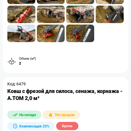
Объем (м³)
2
Код: 6479
Ковш с фрезой для силоса, сенажа, корнажа -
A.TOM 2,0 м³
На складе
Топ продаж
Бронь
Компенсация 25%