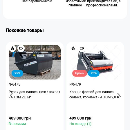
Вас перевозчиком
известными производителями, а
главное — профессионалами.
Похожие товары
25%
Бронь
25%
№6475
№6479
Резак для силоса, нож / захват
Ковш с фрезой для силоса,
- А.ТОМ 2,0 м³
сенажа, корнажа - A.TOM 2,0 м³
409 000 грн
499 000 грн
В наличии
На складе (1)